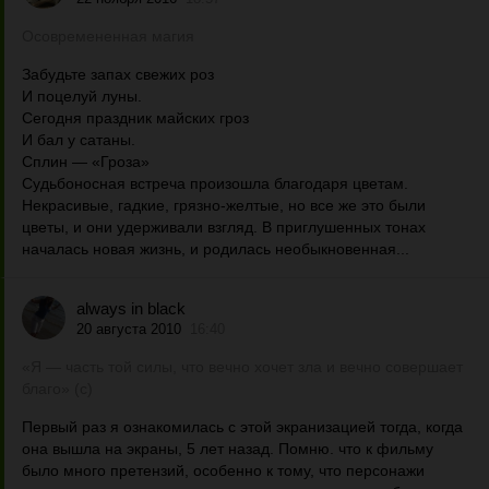
Осовремененная магия
Забудьте запах свежих роз
И поцелуй луны.
Сегодня праздник майских гроз
И бал у сатаны.
Сплин — «Гроза»
Судьбоносная встреча произошла благодаря цветам.
Некрасивые, гадкие, грязно-желтые, но все же это были
цветы, и они удерживали взгляд. В приглушенных тонах
началась новая жизнь, и родилась необыкновенная...
always in black
20 августа 2010
16:40
«Я — часть той силы, что вечно хочет зла и вечно совершает
благо» (с)
Первый раз я ознакомилась с этой экранизацией тогда, когда
она вышла на экраны, 5 лет назад. Помню. что к фильму
было много претензий, особенно к тому, что персонажи