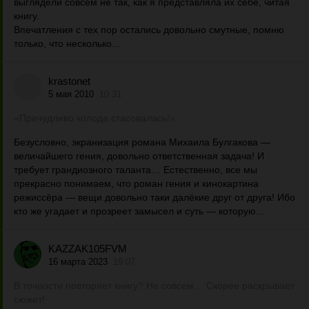
выглядели совсем не так, как я представляла их себе, читая
книгу.
Впечатления с тех пор остались довольно смутные, помню
только, что несколько...
krastonet
5 мая 2010
10:31
«Причудливо колода стасовалась!»
Безусловно, экранизация романа Михаила Булгакова —
величайшего гения, довольно ответственная задача! И
требует грандиозного таланта… Естественно, все мы
прекрасно понимаем, что роман гения и кинокартина
режиссёра — вещи довольно таки далёкие друг от друга! Ибо
кто же угадает и прозреет замысел и суть — которую...
KAZZAK105FVM
16 марта 2023
19:07
В точности повторяет книгу? Не совсем… Скорее раскрывает
сюжет!