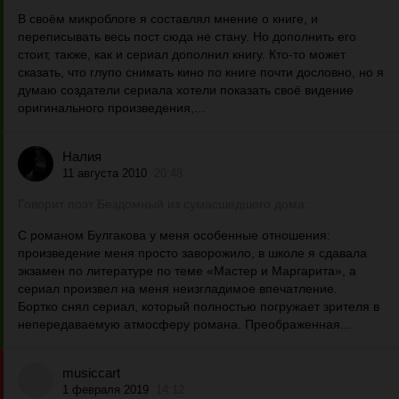
В своём микроблоге я составлял мнение о книге, и
переписывать весь пост сюда не стану. Но дополнить его
стоит, также, как и сериал дополнил книгу. Кто-то может
сказать, что глупо снимать кино по книге почти дословно, но я
думаю создатели сериала хотели показать своё видение
оригинального произведения,...
Налия
11 августа 2010
20:48
Говорит поэт Бездомный из сумасшедшего дома…
С романом Булгакова у меня особенные отношения:
произведение меня просто заворожило, в школе я сдавала
экзамен по литературе по теме «Мастер и Маргарита», а
сериал произвел на меня неизгладимое впечатление.
Бортко снял сериал, который полностью погружает зрителя в
непередаваемую атмосферу романа. Преображенная...
musiccart
1 февраля 2019
14:12