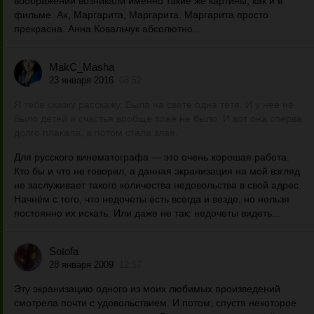
воображении возникали именно такие же картины, как и в
фильме. Ах, Маргарита, Маргарита. Маргарита просто
прекрасна. Анна Ковальчук абсолютно...
MakC_Masha
23 января 2016
08:52
Я тебе сказку расскажу. Была на свете одна тетя. И у неё не
было детей и счастья вообще тоже не было. И вот она сперва
долго плакала, а потом стала злая.
Для русского кинематографа — это очень хорошая работа.
Кто бы и что не говорил, а данная экранизация на мой взгляд
не заслуживает такого количества недовольства в свой адрес.
Начнём с того, что недочеты есть всегда и везде, но нельзя
постоянно их искать. Или даже не так: недочеты видеть...
Sotofa
28 января 2009
12:57
Эту экранизацию одного из моих любимых произведений
смотрела почти с удовольствием. И потом, спустя некоторое