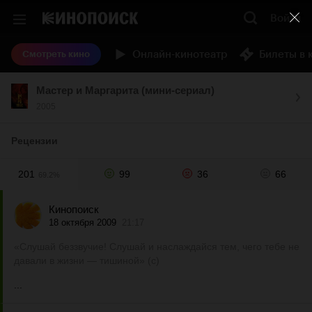
Войти
Онлайн-кинотеатр
Билеты в 
Смотреть кино
Мастер и Маргарита (мини-сериал)
2005
Рецензии
201
99
36
66
69.2%
Кинопоиск
18 октября 2009
21:17
«Слушай беззвучие! Слушай и наслаждайся тем, чего тебе не
давали в жизни — тишиной» (с)
...