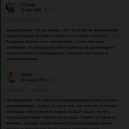
[.Cheat]
18 мая 2008
21:18
Рукописи не горят!
Единственное, что он сказал, это, что в числе человеческих
пороков одним из самых главных он считает трусость… (с.)
Владимир Бортко был, несомненно, очень смелым
человеком. Не каждый решиться взяться за экранизацию
такого сложного произведения. Сложного не только в
сюжетном плане,...
Lerata
22 января 2021
00:15
Однажды в… Москве
Поговаривают, что некоторые произведения очень сложно
экранизировать. И речь тут не о том, что они как-то сложно
написаны, или в них есть некий особый смысл, понять
который простому смертному не дано. Скорее тут дело в
мистике, которую порой не могут оспорить даже самые
яростные противники всего сверхъестественного....