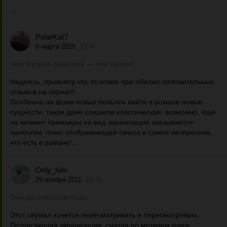
...
PolarKat7
6 марта 2025
13:44
Чем больше рецензий — тем лучше!
Надеюсь, привнесу что-то новое при обилии положительных
отзывов на сериал!
Особенно на фоне новых попыток найти в романе новые
сущности, такая даже слишком классическая, возможно, еще
на момент премьеры на вид экранизация оказывается
наиболее точно отображающей смысл и самое интересное,
что есть в романе!...
Only_him
29 ноября 2011
18:30
Они достойны свободы…
Этот сериал хочется пересматривать и пересматривать.
Потрясающая экранизация, снятая по мотивам книги