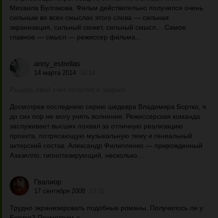
Михаила Булгакова. Фильм действительно получился очень
сильным во всех смыслах этого слова — сильная
экранизация, сильный сюжет, сильный смысл… Самое
главное — смысл — режиссер фильма...
anny_estrellas
14 марта 2014
16:14
Рыцарь свой счет оплатил и закрыл.
Досмотрев последнюю серию шедевра Владимира Бортко, я
до сих пор не могу унять волнение. Режиссерская команда
заслуживает высших похвал за отличную реализацию
проекта, потрясающую музыкальную тему и гениальный
актерский состав. Александр Филиппенко — прирожденный
Азазелло: гипнотизирующий, несколько...
Гвалиор
17 сентября 2008
23:11
Трудно экранизировать подобные романы. Получилось ли у
Бортко? Посмотрим-с…