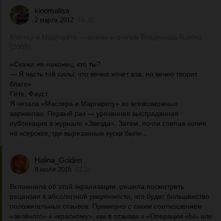
kinomalisa
2 марта 2012
16:30
Мастер и Маргарита — роман и фильм Владимира Бортко
(2005)
«Скажи же наконец, кто ты?
— Я часть той силы, что вечно хочет зла, но вечно творит
благо».
Гёте, Фауст.
Я читала «Мастера и Маргариту» во всевозможных
вариантах. Первый раз — урезанная выстраданная
публикация в журнале «Звезда». Затем, почти слепая копия
на ксероксе, где вырезанные куски были...
Halina_Golden
8 июля 2015
02:31
Вспомнила об этой экранизации, решила посмотреть
рецензии в абсолютной уверенности, что будет большинство
положительных отзывов. Примерно с таким соотношением
«зелёного» к «красному», как в отзывах к «Операции «Ы» или