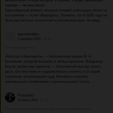
великолепен: и игра актеров, и музыка, и виды, декорации,
одежда — великолепно.
Единственный момент, который оставил небольшое пятно на
восприятии — полет Маргариты. Понятно, что в 2005 году не
было достаточно технологий в российском кино. Но ведь...
spichakaleks
2 декабря 2021
14:34
«Я в восхищении»
«Мастер и Маргарита» — бессмертный роман М. А.
Булгакова, который актуален в любые времена. Владимир
Бортко (режиссёр сериала) — бесспорный мастер своего
дела. Он смог ёмко и содержательно уложить в 10 серий
огромный литературный труд. Реплики в сериале
максимально приближены к оригинальному тексту....
FrostoniO
31 июля 2011
17:15
Гениальная сатирическая фантасмагория-феерия…