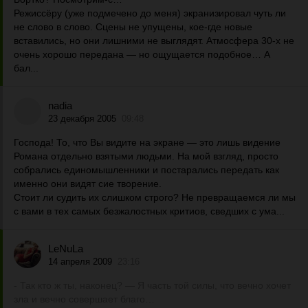
Режиссёру (уже подмечено до меня) экранизировал чуть ли
не слово в слово. Сцены не упущены, кое-где новые
вставились, но они лишними не выглядят. Атмосфера 30-х не
очень хорошо передана — но ощущается подобное… А
бал...
nadia
23 декабря 2005
09:48
Господа! То, что Вы видите на экране — это лишь видение
Романа отдельно взятыми людьми. На мой взгляд, просто
собрались единомышленники и постарались передать как
именно они видят сие творение.
Стоит ли судить их слишком строго? Не превращаемся ли мы
с вами в тех самых безжалостных критиов, сведших с ума...
LeNuLa
14 апреля 2009
23:16
- Так кто ж ты, наконец? — Я часть той силы, что вечно хочет
зла и вечно совершает благо…