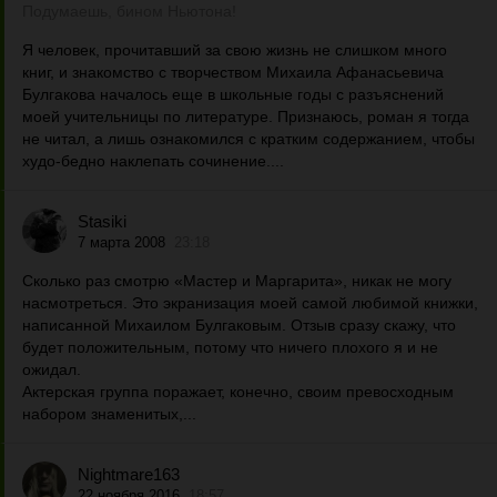
Подумаешь, бином Ньютона!
Я человек, прочитавший за свою жизнь не слишком много
книг, и знакомство с творчеством Михаила Афанасьевича
Булгакова началось еще в школьные годы с разъяснений
моей учительницы по литературе. Признаюсь, роман я тогда
не читал, а лишь ознакомился с кратким содержанием, чтобы
худо-бедно наклепать сочинение....
Stasiki
7 марта 2008
23:18
Сколько раз смотрю «Мастер и Маргарита», никак не могу
насмотреться. Это экранизация моей самой любимой книжки,
написанной Михаилом Булгаковым. Отзыв сразу скажу, что
будет положительным, потому что ничего плохого я и не
ожидал.
Актерская группа поражает, конечно, своим превосходным
набором знаменитых,...
Nightmare163
22 ноября 2016
18:57