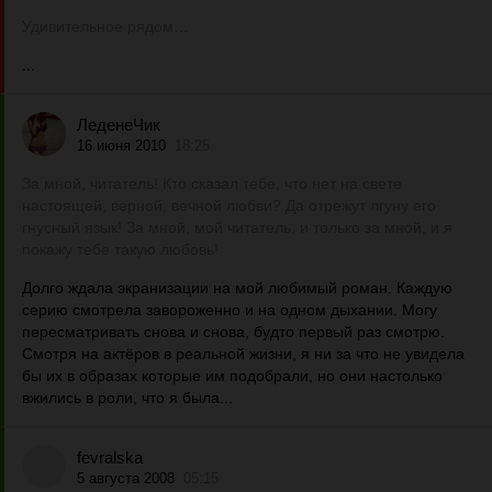
Удивительное рядом…
...
ЛеденеЧик
16 июня 2010
18:25
За мной, читатель! Кто сказал тебе, что нет на свете
настоящей, верной, вечной любви? Да отрежут лгуну его
гнусный язык! За мной, мой читатель, и только за мной, и я
покажу тебе такую любовь!
Долго ждала экранизации на мой любимый роман. Каждую
серию смотрела завороженно и на одном дыхании. Могу
пересматривать снова и снова, будто первый раз смотрю.
Смотря на актёров в реальной жизни, я ни за что не увидела
бы их в образах которые им подобрали, но они настолько
вжились в роли, что я была...
fevralska
5 августа 2008
05:15