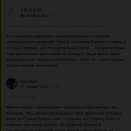
J R-S-S-M
26 октября 2012
14:37
Написана после прочтения отрицательных отзывов
В который раз удивляюсь неконструктивности критики
отрицательных рецензий. Умный негативный отзыв оставить в
сто раз сложнее, чем положительный (хотя… положительные
тоже достаточно часто умом не блещут). Чаще всего такие
отрицательные отзывы скатываются к тому, что «книга лучше,
актёры плохие, мне ничего...
hatalikov
15 января 2013
22:25
Своё прочтение
Многие ругают экранизацию «Мастера и Маргариты», не
понимая, что у режиссёров бывает своё прочтение истории.
Когда-то Стэнли Кубрик снял «Сияние» по Стивену Кингу и
изменил там очень многое. Он даже не принял в
рассмотрение сценарий, написанный самим Кингом на