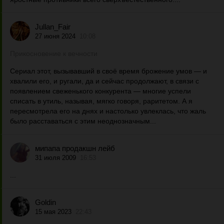
Jullan_Fair
27 июня 2024
10:08
Прикосновение к вечности
Сериал этот, вызывавший в своё время брожение умов — и
хвалили его, и ругали, да и сейчас продолжают, в связи с
появлением свеженького конкурента — многие успели
списать в утиль, называя, мягко говоря, раритетом. А я
пересмотрела его на днях и настолько увлеклась, что жаль
было расставаться с этим неоднозначным...
мипапа продакшн лейб
31 июля 2009
16:53
...
Goldin
15 мая 2023
22:43