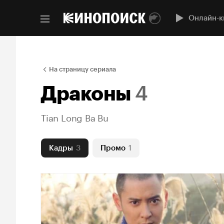
Онлайн-к
На страницу сериала
Драконы
4
Tian Long Ba Bu
Кадры
3
Промо
1