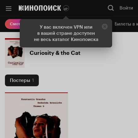
Войти
Онлайн-кинотеатр
Билеты в 
Смотреть кино
У вас включен VPN или
в вашей стране доступен
не весь каталог Кинопоиска
Curiosity & the Cat
Постеры
1