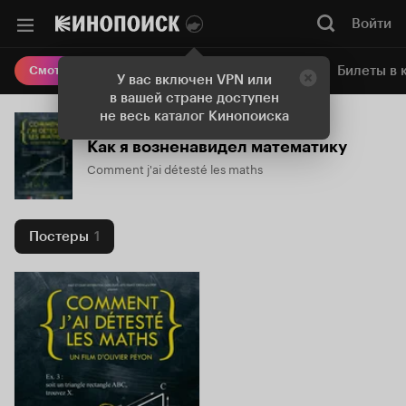
Войти
Онлайн-кинотеатр
Билеты в 
Смотреть кино
У вас включен VPN или
в вашей стране доступен
не весь каталог Кинопоиска
Как я возненавидел математику
Comment j'ai détesté les maths
Постеры
1