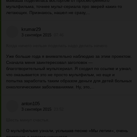
мамаша поделилась восторгом от просмотренного
мультфильма, точнее мульт-сериала про зверей каких-то
летающих. Признаюсь, нашел не сразу,...
krumar29
3 сентября 2015
07:46
Когда ничего нельзя поделать надо делать ничего
Уже больше года я внимательно наблюдаю за этим проектом.
Сначала меня заинтересовал заголовок —
благотворительный мультсериал. Я сходил по ссылке и узнал,
что оказывается это не просто мультфильм, но еще и
попытка заработать таким образом деньги для детей больных
онкологическими заболеваниями. Ну, это,...
anton105
3 сентября 2015
23:52
Шесть минут счастья.
О мультфильме узнали, услышав песню «Мы летим», очень
приятную и запоминающуюся.