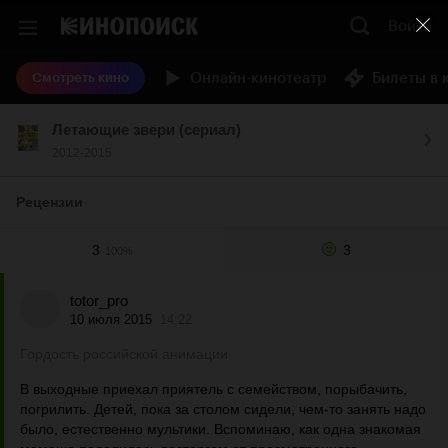
Войти
Онлайн-кинотеатр
Билеты в 
Смотреть кино
Летающие звери (сериал)
2012-2015
Рецензии
3
3
100%
totor_pro
10 июля 2015
14:22
Гордость российской анимации
В выходные приехал приятель с семейством, порыбачить,
погрилить. Детей, пока за столом сидели, чем-то занять надо
было, естественно мультики. Вспоминаю, как одна знакомая