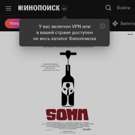
Войти
Онлайн-кинотеатр
Билет
Попробовать Плюс
У вас включен VPN или
в вашей стране доступен
не весь каталог Кинопоиска