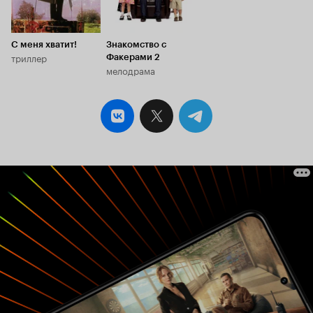
С меня хватит!
Знакомство с
триллер
Факерами 2
мелодрама