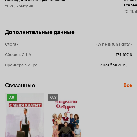
2026, комедия
вселе
2026, 
Дополнительные данные
Слоган
«Wine is fun right?»
Сборы в США
174 197 $
Премьера в мире
7 ноября 2012
,
...
Связанные
Все
Рейтинг
Рейтинг
7.6
6.3
Кинопоиска
Кинопоиска
7.6
6.3