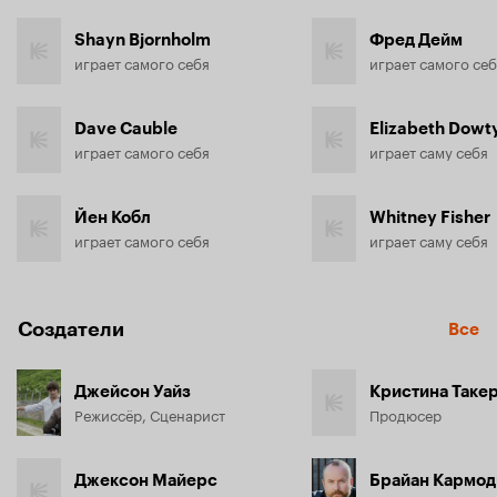
Shayn Bjornholm
Фред Дейм
играет самого себя
играет самого се
Dave Cauble
Elizabeth Dowt
играет самого себя
играет саму себя
Йен Кобл
Whitney Fisher
играет самого себя
играет саму себя
Создатели
Все
Джейсон Уайз
Кристина Таке
Режиссёр, Сценарист
Продюсер
Джексон Майерс
Брайан Кармод