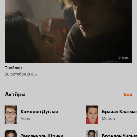
2 мин
Длительность 2 мин
Трейлер
26 октября 2005
Актёры
Все
Кэмерон Дуглас
Брайан Клагма
Adam
Munch
Эммануэль Шрики
Брэндон Уилья