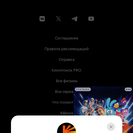
Соглашение
Правила рекомендаций
Справка
Кинопоиск PRO
Все фильмы
Все сериалы
РЕКЛАМА
Что посмотреть
Афиша
Музыка