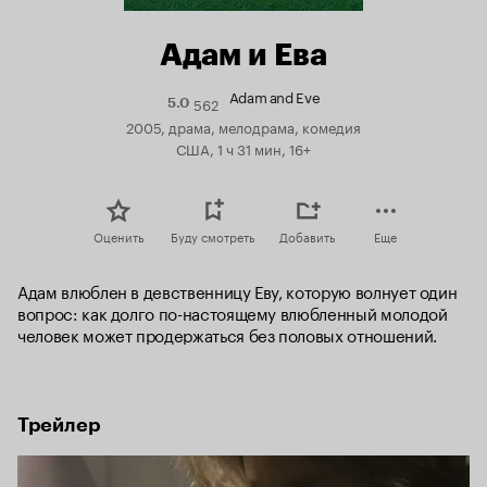
Адам и Ева
Adam and Eve
562
Рейтинг
5.0
Кинопоиска
2005, драма, мелодрама, комедия
5.0
США, 1 ч 31 мин, 16+
Оценить
Буду смотреть
Добавить
Еще
Адам влюблен в девственницу Еву, которую волнует один 
вопрос: как долго по-настоящему влюбленный молодой 
человек может продержаться без половых отношений.
Трейлер