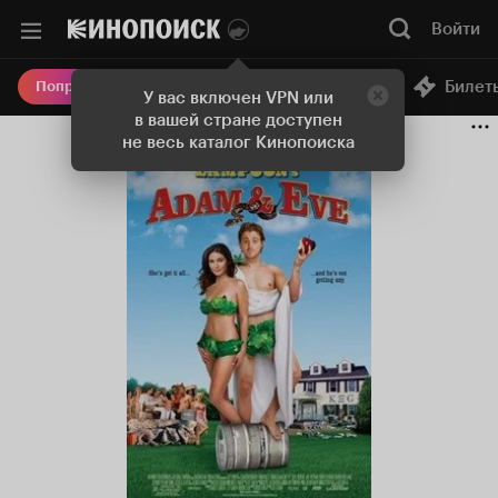
Войти
Онлайн-кинотеатр
Билет
Попробовать Плюс
У вас включен VPN или
в вашей стране доступен
не весь каталог Кинопоиска