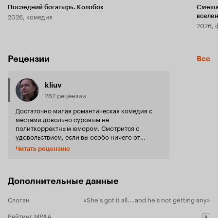
Последний богатырь. Колобок
Смеша
2026, комедия
вселе
2026, 
Рецензии
Все
kliuv
262 рецензии
Достаточно милая романтическая комедия с
местами довольно суровым не
политкорректным юмором. Смотрится с
удовольствием, если вы особо ничего от
фильма не ждете. Приятные молодые
Читать рецензию
харизматичные актеры.
Дополнительные данные
Слоган
«She's got it all... and he's not getting any»
Рейтинг MPAA
R