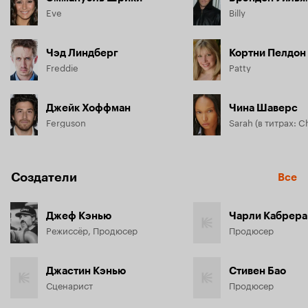
Eve
Billy
Чэд Линдберг
Кортни Пелдон
Freddie
Patty
Джейк Хоффман
Чина Шаверс
Ferguson
Создатели
Все
Джеф Кэнью
Чарли Кабрера
Режиссёр, Продюсер
Продюсер
Джастин Кэнью
Стивен Бао
Сценарист
Продюсер