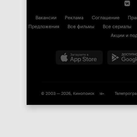
Вакансии
Реклама
Соглашение
Пра
Предложения
Все фильмы
Все сериалы
Акции и по
© 2003 —
2026
,
Кинопоиск
Телепрогр
18
+