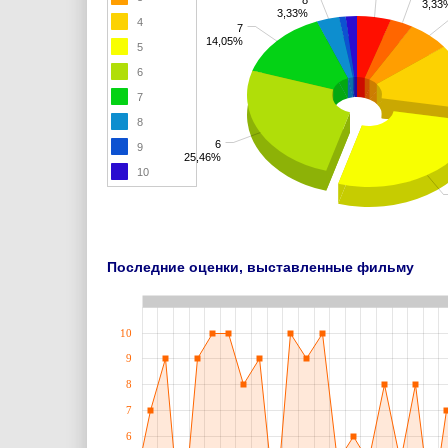
3,33
3,33%
4
7
14,05%
5
6
7
8
6
9
25,46%
10
Последние оценки, выставленные фильму
10
9
8
7
6