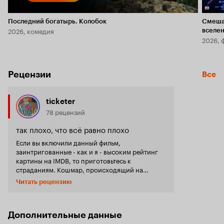
Последний богатырь. Колобок
Смеша
2026, комедия
вселе
2026, 
Рецензии
Все
ticketer
78 рецензий
так плохо, что всё равно плохо
Если вы включили данный фильм,
заинтригованные - как и я - высоким рейтинг
картины на IMDB, то приготовьтесь к
страданиям. Кошмар, происходящий на
экране, будет связан не с талантливой
Читать рецензию
постановкой интересного ужастика, а весьма
неопрятной и бестолковой работой
создателей. В истории забитого подростка,
едущего в летний лагерь и сталкивающегося с
Дополнительные данные
ожившей детской страшилкой, всё показано