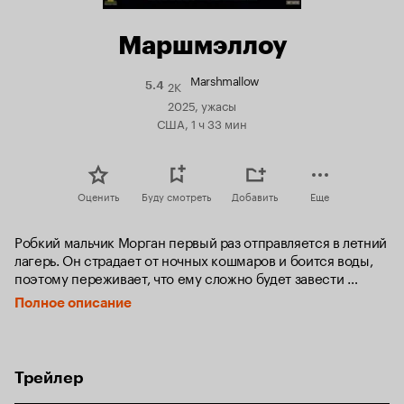
Маршмэллоу
Marshmallow
2K
Рейтинг
5.4
Кинопоиска
2025, ужасы
5.4
США, 1 ч 33 мин
Оценить
Буду смотреть
Добавить
Еще
Робкий мальчик Морган первый раз отправляется в летний 
лагерь. Он страдает от ночных кошмаров и боится воды, 
поэтому переживает, что ему сложно будет завести 
друзей. Вопреки опасениям, Морган легко сходится 
Полное описание
с несколькими ребятами, вот только его донимает рослый 
сын маминой подруги, и страшилка про жуткого доктора, 
рассказанная вожатыми у костра, внезапно становится 
реальностью.
Трейлер