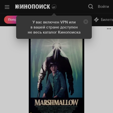
Войти
Онлайн-кинотеатр
Билет
Попробовать Плюс
У вас включен VPN или
в вашей стране доступен
не весь каталог Кинопоиска