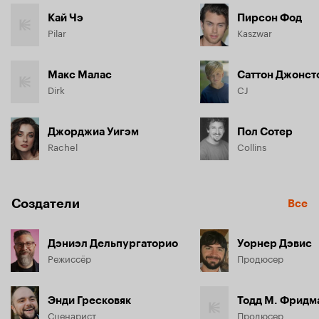
Кай Чэ
Пирсон Фод
Pilar
Kaszwar
Макс Малас
Саттон Джонст
Dirk
CJ
Джорджиа Уигэм
Пол Сотер
Rachel
Collins
Создатели
Все
Дэниэл Дельпургаторио
Уорнер Дэвис
Режиссёр
Продюсер
Энди Гресковяк
Тодд М. Фридм
Сценарист
Продюсер