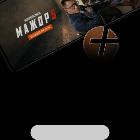
Более того, развязка не только не
реабилитирует происходящее до неё, но и
ставит вопрос о разумности вообще всей
концепции. Я бы сравнила свои ощущения от
просмотра с ситуацией, где тебя долго поили
кислым молоком, потом попытались
объяснить, что туда было подмешано
лекарство, но ты так и не понял, зачем нужно
было кислое молоко, ведь есть таблетки) По
итогу фильм произвёл впечатление
небрежности и придурковатости. Я не увидела
'оправданий' затянутым кадрам,
изображаемым унижениям и идиотству героев.
Мне показалось, что развязка была отдельно от
основного фильма и не сглаживает
неприятного ощущения от картины.