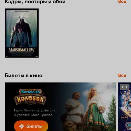
Кадры, постеры и обои
Все
Билеты в кино
Все
Рейт
6.1
Кино
6.1
Гарик Харламов, Дмитрий
Журавлев, Мила Ершова
Билеты