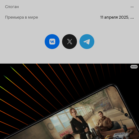
максимально раздражающе. На восприятие
Слоган
—
фильма сильно влияет темп монтажа -
затянутые ненагруженные смыслом сцены,
Премьера в мире
11 апреля 2025
,
...
скучные крупные планы, пустые диалоги. С
приездом мальчика в лагерь к занудной съёмке
добавляется абсолютная отмороженность
вожатых и других детей. Зрителю, севшему
смотреть ужастик меньше всего надо
наблюдать какой-то бытовой бардак на грани
преступной халатности в детских
учреждениях. Если я захочу смотреть, как
подростки пытаются убить или искалечить
сверстников - я посмотрю тюремную драму,
спасибо. И вот уже вместо загадок и страшных
историй у костра меня начинает ужасать
идиотизм и гнусность действительности, в
которую вписаны герои. С появлением злодея,
надо отметить, фильм становится более
адекватным - зло догоняет, жертвы убегают -
жанр берёт своё. Также зрителя ожидает некий
сюжетный поворот, который мы можем только
приветствовать в контексте задумки. Но, к
сожалению, экшен происходит сильно ближе к
концу, в то время как почти весь фильм был
испорчен ляпами и идиотизмом прелюдии.