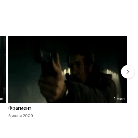
ин
1 мин
Длительность 1 мин
Дл
Фрагмент
Тр
8 июня 2009
8 и