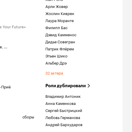
Арли Жовер
Жослин Киврен
Лаура Моранте
e Your Future»
Филипп Бас
Дэвид Камменос
Дидье Совегран
е
,
...
Патрик Флёрем
Этьен Шико
Альбер Дрэ
32 актера
Роли дублировали
-Приё
Владимир Антоник
Анна Каменкова
Сергей Быстрицкий
сборы
Любовь Германова
Андрей Бархударов