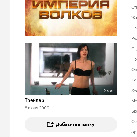
Ст
Жа
Сл
Ре
Сц
Пр
Оп
Ко
Ху
2 мин
Длительность 2 мин
Мо
Трейлер
8 июня 2009
Бю
Сб
Добавить в папку
Зр