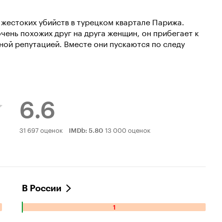
жестоких убийств в турецком квартале Парижа.
очень похожих друг на друга женщин, он прибегает к
ой репутацией. Вместе они пускаются по следу
6.6
Рейтинг
31 697 оценок
13 000 оценок
IMDb
:
5.80
Кинопоиска
6.6
В России
1
Количество
отрицательных