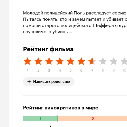
Молодой полицейский Поль расследует серию 
Пытаясь понять, кто и зачем пытает и убивает 
помощи старого полицейского Шиффера с дурн
неуловимого убийцы…
Рейтинг фильма
1
2
3
4
5
6
7
8
9
10
Написать рецензию
Рейтинг кинокритиков в мире
1
2
Количество
положительных