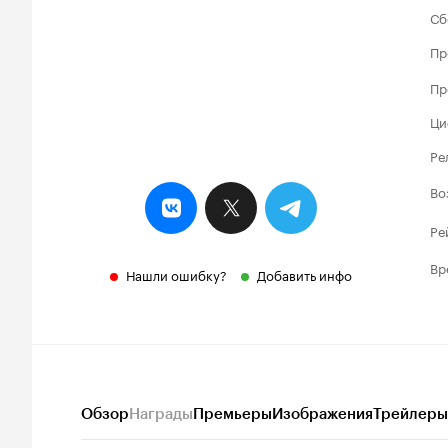
Сб
Пр
Пр
Ци
Ре
Во
Ре
Вр
Нашли ошибку?
Добавить инфо
Обзор
Награды
Премьеры
Изображения
Трейлеры