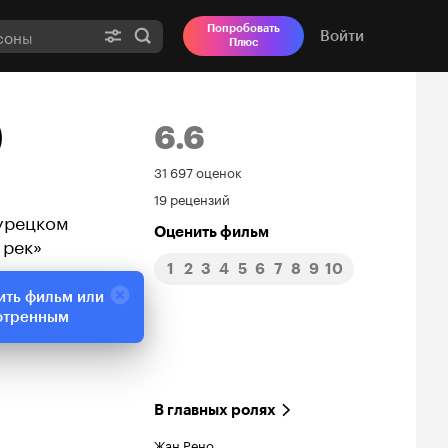
Попробовать
Войти
Плюс
)
6.6
Рейтинг
31 697 оценок
19 рецензий
Кинопоиска
турецком
Оценить фильм
 рек»
6.6
1
2
3
4
5
6
7
8
9
10
ить фильм или
отренным
В главных ролях
Жан Рено