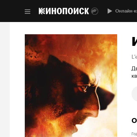
Онлайн-к
L'
Д
к
О
Го