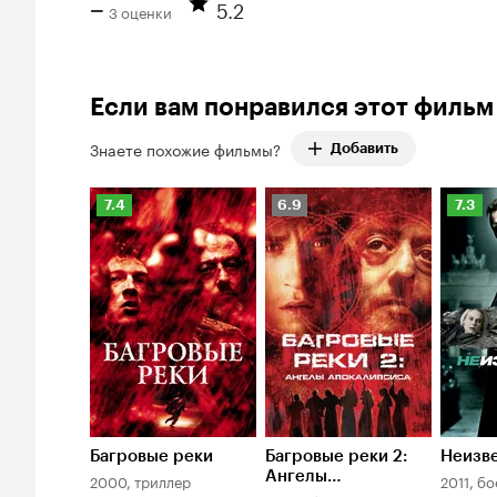
5.2
–
3 оценки
оценок:
Рейтинг
1.
Количество
Кинопоиска
отрицательных
–
Если вам понравился этот фильм
оценок:
2.
Знаете похожие фильмы?
Добавить
Рейтинг
Рейтинг
Рейти
7.4
6.9
7.3
Кинопоиска
Кинопоиска
Киноп
7.4
6.9
7.3
Багровые реки
Багровые реки 2:
Неизв
Ангелы
2000, триллер
2011, б
апокалипсиса