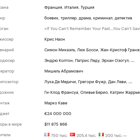
рана
Франция
,
Италия
,
Турция
нр
боевик
,
триллер
,
драма
,
криминал
,
детектив
оган
«If You Can't Remember Your Past...You Can't Sav
жиссер
Крис Наон
енарий
Симон Микаэль
,
Люк Босси
,
Жан-Кристоф Гранж
одюсер
Эндрю Колтон
,
Патрис Леду
,
Эрхан Озогул
,
...
ератор
Мишель Абрамович
мпозитор
Лука Де Медичи
,
Грегори Фужр
,
Дан Леви
,
...
дожник
Ги-Клод Франсуа
,
Оливье Берио
,
Катрин Жаррье
нтаж
Марко Каве
джет
€24 000 000
оры в мире
$11 875 866
ители
,
,
,
...
750 тыс
205.4 тыс
200 тыс