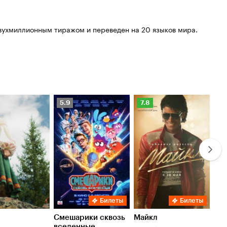
вухмиллионным тиражом и переведен на 20 языков мира.
Рейтинг
Рейтинг
Ре
5.9
7.8
6.
Кинопоиска
Кинопоиска
Ки
5.9
7.8
6.
Билеты
Билеты
Смешарики сквозь
Майкл
Зл
вселенные
мер