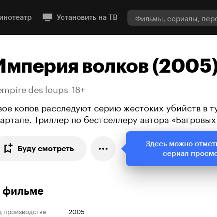
инотеатр
Установить на ТВ
Империя волков (2005
empire des loups
18+
вое копов расследуют серию жестоких убийств в 
вартале. Триллер по бестселлеру автора «Багровых
Здесь можно отмет
Буду смотреть
сериал просм
 фильме
д производства
2005