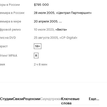
оры в России
$795 000
емьера в России
28 июля 2005
,
«Централ Партнершип»
емьера в мире
20 апреля 2005
,
...
фровой релиз
10 июля 2023
,
«Веста»
лиз на DVD
25 августа 2005, «CP-Digital»
зраст
18+
йтинг MPAA
R
емя
2 ч 8 мин
Студии
Связи
Рецензии
Саундтреки
Ключевые
Еще...
слова