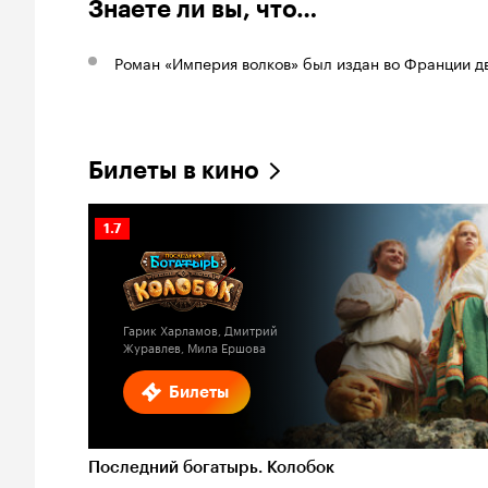
Знаете ли вы, что…
Роман «Империя волков» был издан во Франции д
Билеты в кино
Рейтинг
1.7
Кинопоиска
1.7
Гарик Харламов, Дмитрий
Журавлев, Мила Ершова
Билеты
Последний богатырь. Колобок