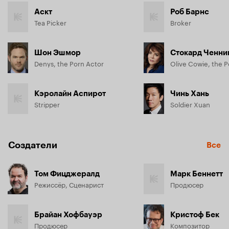
Аскт
Роб Барнс
Tea Picker
Broker
Шон Эшмор
Стокард Ченни
Denys, the Porn Actor
Кэролайн Аспирот
Чинь Хань
Stripper
Soldier Xuan
Создатели
Все
Том Фицджералд
Марк Беннетт
Режиссёр, Сценарист
Продюсер
Брайан Хофбауэр
Кристоф Бек
Продюсер
Композитор