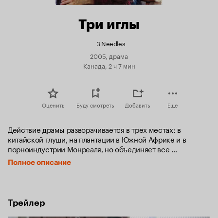
Три иглы
3 Needles
2005, драма
Канада, 2 ч 7 мин
Оценить
Буду смотреть
Добавить
Еще
Действие драмы разворачивается в трех местах: в 
китайской глуши, на плантации в Южной Африке и в 
порноиндустрии Монреаля, но объединяет все 
происходящее борьба со СПИДом. 

Полное описание
В Китае, Пинг — молодая беременная женщина, 
торгующая кровью на черном рынке, своими действиями 
вызывает эпидемию в одной глухой деревне. В Монреале, 
Трейлер
Денис — порно-актер, скрывающий свой положительный 
ВИЧ-статус, чтобы продолжать работать и содержать свою 