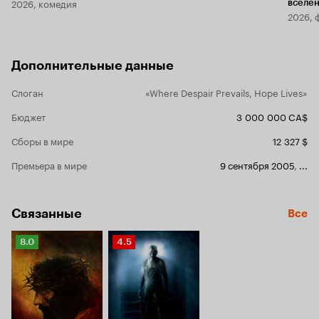
2026, комедия
вселе
2026, 
Дополнительные данные
Слоган
«Where Despair Prevails, Hope Lives»
Бюджет
3 000 000 CA$
Сборы в мире
12 327 $
Премьера в мире
9 сентября 2005
,
...
Связанные
Все
Рейтинг
Рейтинг
8.0
4.5
Кинопоиска
Кинопоиска
8.0
4.5