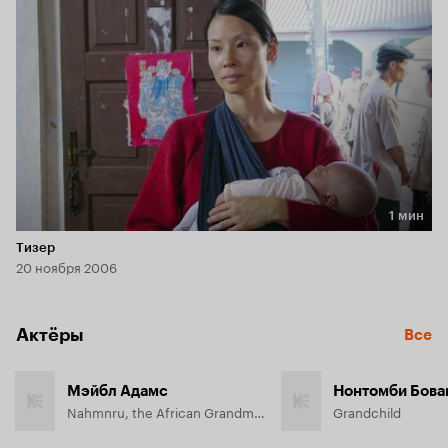
мать. И, в Африке, сестра Клара — молодая монахиня, 
обращающая умирающих местных жителей в католицизм 
прежде, чем будет слишком поздно; она заключает 
отчаянную сделку с коррумпированным владельцем 
плантации, чтобы помочь предотвратить распространение 
СПИДа в регионе.
1 мин
Длительность 1 мин
Тизер
20 ноября 2006
Актёры
Все
Мэйбл Адамс
Нонтомби Бова
Nahmnru, the African Grandmother
Grandchild