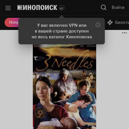
Войти
Онлайн-кинотеатр
Билет
Попробовать Плюс
У вас включен VPN или
в вашей стране доступен
не весь каталог Кинопоиска