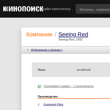
Онлайн-кинотеатр
Компании
/
Seeing Red
Seeing Red, 1992
Информация o фильме »
Язык:
английский
География съемок — 2 координаты
Производство:
1.
Goomerah Films