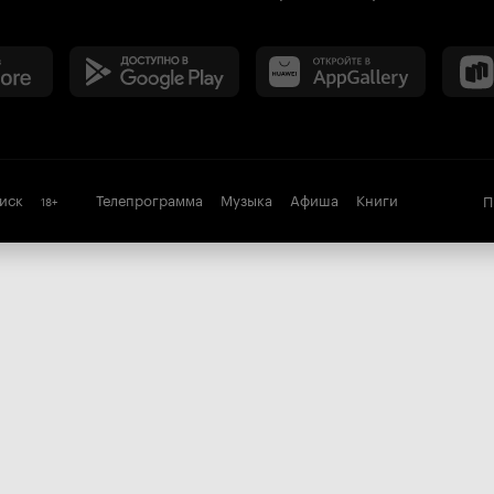
иск
Телепрограмма
Музыка
Афиша
Книги
П
18
+