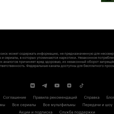
оиск может содержать информацию, не предназначенную для несове
 и сериалы, в которых упоминаются наркотики. Незаконное потребле
х аналогов причиняет вред здоровью, их незаконный оборот запрещё
тветственность. Федеральные каналы доступны для бесплатного прос
Соглашение
Правила рекомендаций
Справка
Бло
ьмы
Все сериалы
Все мультфильмы
Передачи и шоу
Акции и подписка
Служба поддержки