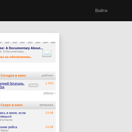
Войти
e: A Documentary About...
: A Documentary...
ка на обновления...
Сегодня в кино
рейтинг
едний богатырь.
1.570
ПРОМО
бок
афиша
Скоро в кино
премьера
ись в меня, если
13.08
лишься
d'enfants
ение рейса
13.08
 Water