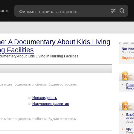
кино
e: A Documentary About Kids Living
g Facilities
Not Hom
Not Home
umentary About Kids Living in Nursing Facilities
Подпис
ов может содержать спойлеры. Будьте осторожны.
Посл
Коло
Инвалидность
Нарушение развития
Влюб
осме
ов может содержать спойлеры. Будьте осторожны.
Jeux 
Круш
Deep