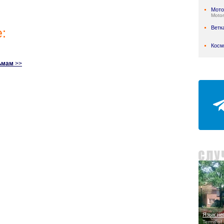
Мото
Motor
Ветк
:
Косм
ьмам
>>
Язык не
Terms of