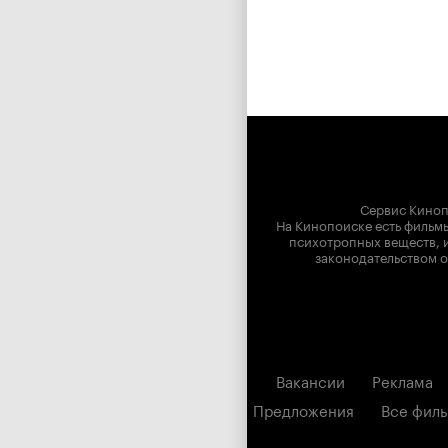
Сервис Киноп
На Кинопоиске есть фильмы
психотропных веществ, и
законодательством о
Вакансии
Реклама
Предложения
Все фил