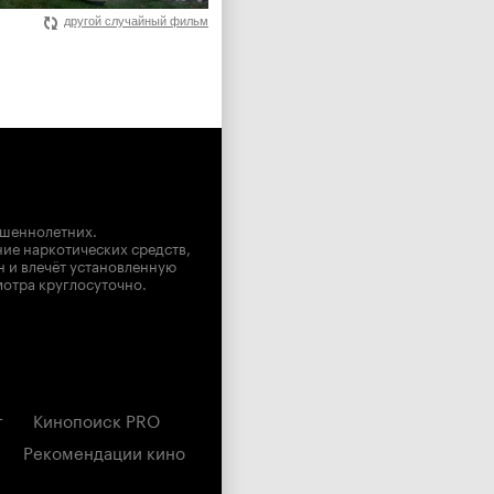
другой случайный фильм
ршеннолетних.
ние наркотических средств,
н и влечёт установленную
мотра круглосуточно.
г
Кинопоиск PRO
Рекомендации кино