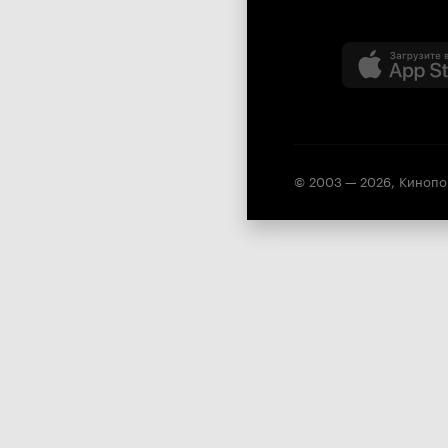
© 2003 —
2026
,
Кинопо