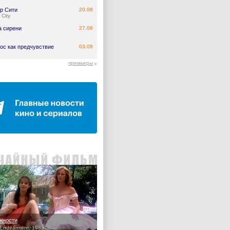
р Сити
20.08
 City
а сирени
27.08
ос как предчувствие
03.09
премьеры
жности
 Endearment, 1983