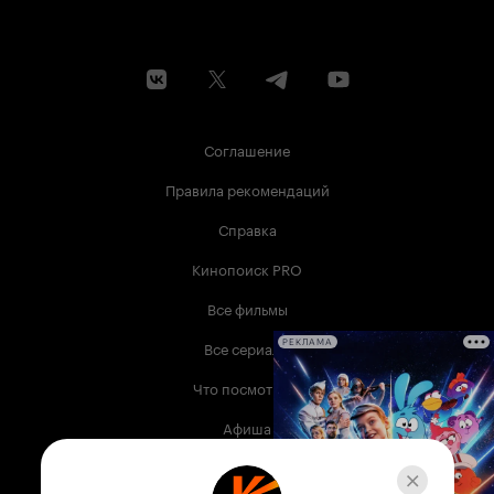
Соглашение
Правила рекомендаций
Справка
Кинопоиск PRO
Все фильмы
Все сериалы
РЕКЛАМА
Что посмотреть
Афиша
Музыка