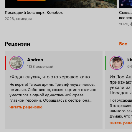
Последний богатырь. Колобок
Смеша
2026, комедия
вселе
2026, 
Рецензии
Все
Andron
ki
1138 рецензий
64
«Ходят слухи», что это хорошее кино
Из Лос-Ан
приезжают
Не верьте! Та еще дрянь. Триумф неудачников,
уехали из
не иначе. Собственно, сюжет картины отлично
Посадены.
уместился в одной единственной фразе
главной героини. Обращаясь к сестре, она
Потрясающи
говорит: а ты где-нибудь еще видела девчонку,
Это красиво
Читать рецензию
которая переспала бы с бывшим любовником
намного важ
своей матери и бабушки? Дескать, а я вот
Думаю, что 
смогла! Ну, что ж, поздравим ее с этим,
комедией н
Читать рец
безусловно, знаменательным событием в
достаточно
жизни. Это если вкратце. Но дело, вы не
поняли наз