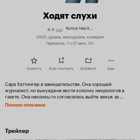
Ходят слухи
Rumor Has It...
23K
Рейтинг
6.4
Кинопоиска
2005, драма, мелодрама, комедия
6.4
Германия, 1 ч 37 мин, 12+
Оценить
Буду смотреть
Добавить
Еще
Сара Хаттингер в замешательстве. Она хороший 
журналист, но вынуждена вести колонку некрологов в 
газете. Она наконец-то согласилась выйти замуж за 
своего дружка Джеффа, но все еще не уверена до конца, 
Полное описание
что действительно хочет свадьбы. 

И вот Сара отправляется домой в Пасадену на свадьбу 
сестры, а это значит, что ей предстоит провести много 
Трейлер
времени со своей помешанной на теннисе семейкой, 
членом которой она себя никогда не ощущала. Случайно 