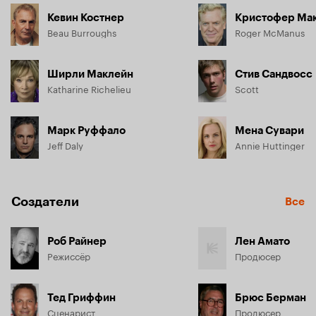
Кевин Костнер
Кристофер Ма
Beau Burroughs
Roger McManus
Ширли Маклейн
Стив Сандвосс
Katharine Richelieu
Scott
Марк Руффало
Мена Сувари
Jeff Daly
Annie Huttinger
Создатели
Все
Роб Райнер
Лен Амато
Режиссёр
Продюсер
Тед Гриффин
Брюс Берман
Сценарист
Продюсер