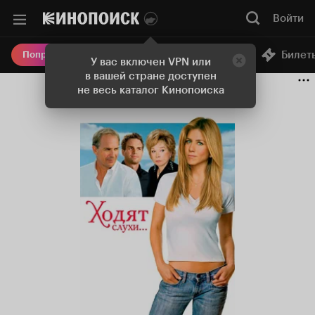
Войти
Онлайн-кинотеатр
Билет
Попробовать Плюс
У вас включен VPN или
в вашей стране доступен
не весь каталог Кинопоиска