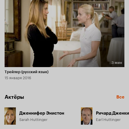
она узнает бережно хранимую семейную тайну, и 
начинает сомневаться в своем происхождении. Чтобы 
найти ответ на мучающий ее вопрос, Сара отправляется на 
поиски человека, который, вероятно, сможет ей помочь.
3 мин
Длительность 3 мин
Трейлер (русский язык)
15 января 2016
Актёры
Все
Дженнифер Энистон
Ричард Дженк
Sarah Huttinger
Earl Huttinger