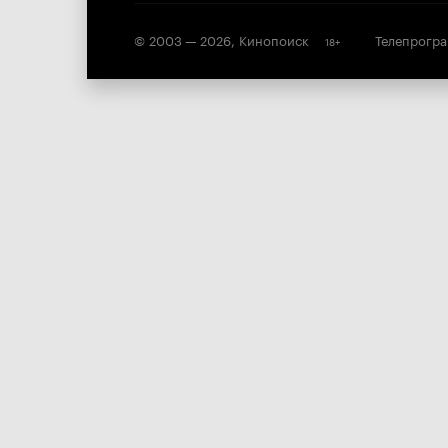
© 2003 —
2026
,
Кинопоиск
Телепрогр
18
+