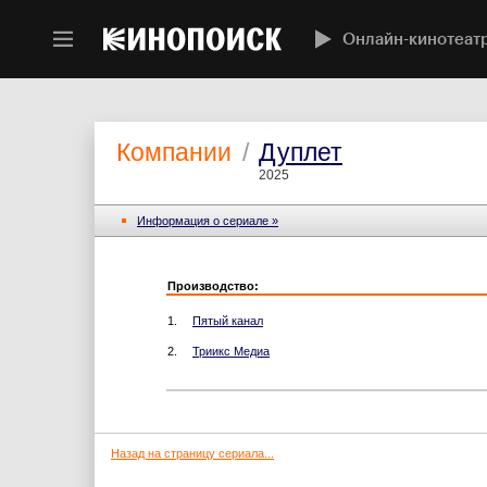
Онлайн-кинотеат
Компании
/
Дуплет
2025
Информация o сериале »
Производство:
1.
Пятый канал
2.
Триикс Медиа
Назад на страницу сериала...