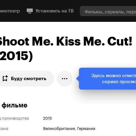
инотеатр
Установить на ТВ
Shoot Me. Kiss Me. Cut!
(2015)
Здесь можно отмет
Буду смотреть
сериал просм
 фильме
д производства
2015
рана
Великобритания
,
Германия