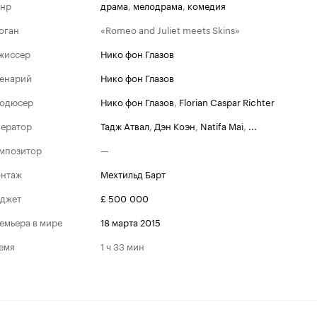
нр
драма
,
мелодрама
,
комедия
оган
«Romeo and Juliet meets Skins»
жиссер
Нико фон Глазов
енарий
Нико фон Глазов
одюсер
Нико фон Глазов
,
Florian Caspar Richter
ератор
Тадж Атвал
,
Дэн Коэн
,
Natifa Mai
,
...
мпозитор
—
нтаж
Мехтильд Барт
джет
£ 500 000
емьера в мире
18 марта 2015
емя
1 ч 33 мин