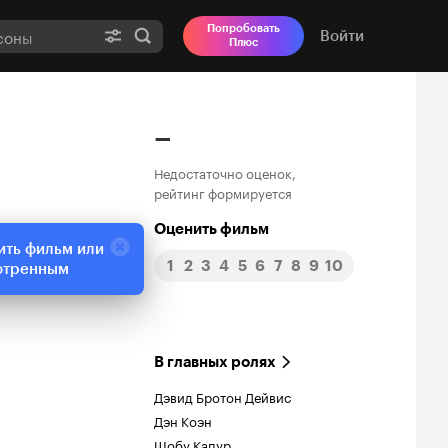
Попробовать
Войти
Плюс
–
Недостаточно оценок,
рейтинг формируется
Оценить фильм
ить фильм или
1
2
3
4
5
6
7
8
9
10
отренным
В главных ролях
Дэвид Бротон Дейвис
Дэн Коэн
Шобу Капур