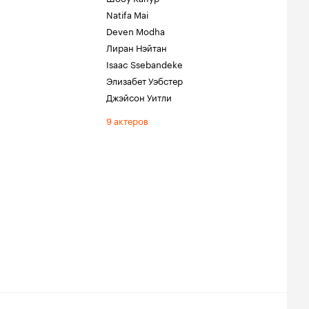
Natifa Mai
Deven Modha
Лиран Нэйтан
Isaac Ssebandeke
Элизабет Уэбстер
Джэйсон Уитли
9 актеров