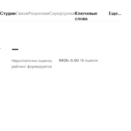
Студии
Связи
Рецензии
Саундтреки
Ключевые
Еще...
слова
–
18 оценок
Недостаточно оценок,
IMDb
:
6.90
рейтинг формируется