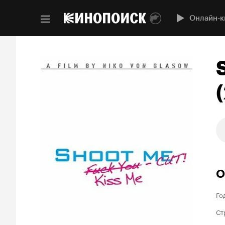
Онлайн-к
О
Го
Ст