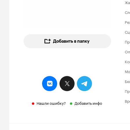
Жа
Сл
Ре
Сц
Добавить в папку
Пр
Оп
Ко
Мо
Бю
Пр
Вр
Нашли ошибку?
Добавить инфо