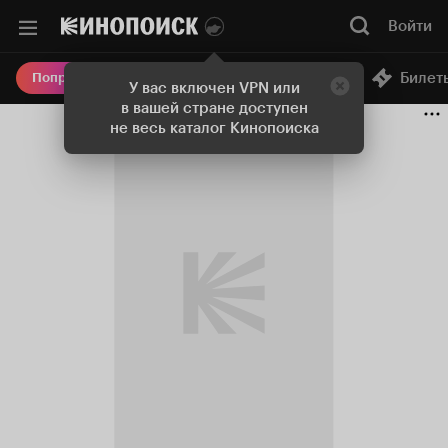
Войти
Онлайн-кинотеатр
Билет
Попробовать Плюс
У вас включен VPN или
в вашей стране доступен
не весь каталог Кинопоиска