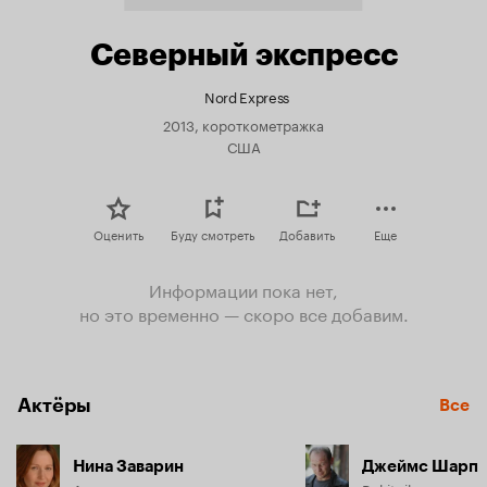
Северный экспресс
Nord Express
2013, короткометражка
США
Оценить
Буду смотреть
Добавить
Еще
Информации пока нет,
но это временно — скоро все добавим.
Актёры
Все
Нина Заварин
Джеймс Шарп