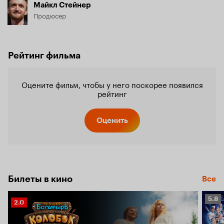
Майкл Стейнер
Продюсер
Рейтинг фильма
Оцените фильм, чтобы у него поскорее появился
рейтинг
Оценить
Билеты в кино
Все
Рейт
5.8
Рейтинг
2.0
Кино
Кинопоиска
5.8
2.0