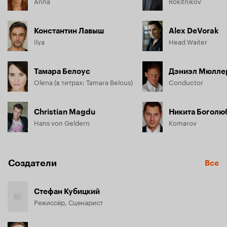
Anna
Rokitnikov
Константин Лавыш
Alex DeVorak
Ilya
Head Waiter
Тамара Белоус
Дэниэл Мюлле
Olena (в титрах: Tamara Belous)
Conductor
Christian Magdu
Никита Боголю
Hans von Geldern
Komarov
Создатели
Все
Стефан Кубицкий
Режиссёр, Сценарист