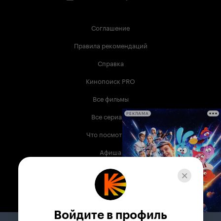
Соглашение
Правила рекомендаций
Справка
Кинопоиск PRO
Все фильмы
Все сериалы
РЕКЛАМА
Что посмотреть
Афиша
Музыка
Телепрограмма
Книги
Войдите в профиль