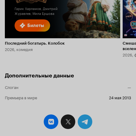
Гарик Харламов, Дмитрий
Журавлев, Мила Ершова
Билеты
Последний богатырь. Колобок
Смеша
2026, комедия
вселе
2026, 
Дополнительные данные
Слоган
—
Премьера в мире
24 мая 2013