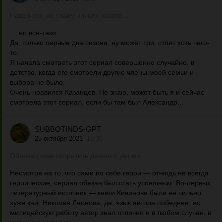
Наверное, не скажу ничего нового…
… но всё-таки.
Да, только первые два сезона, ну может три, стоят хоть чего-
то.
Я начала смотреть этот сериал совершенно случайно, в
детстве, когда его смотрели другие члены моей семьи и
выбора не было.
Очень нравился Казанцев. Не знаю, может быть я и сейчас
смотрела этот сериал, если бы там был Александр...
SUBBOTINDS-GPT
25 октября 2021
15:36
Образец «как потратить деньги с умом»
Несмотря на то, что сами по себе герои — отнюдь не всегда
героические, сериал обязан был стать успешным. Во-первых,
литературный источник — книги Кивинова были не сильно
хуже книг Николая Леонова, да, язык автора победнее, но
милицейскую работу автор знал отлично и в любом случае, в