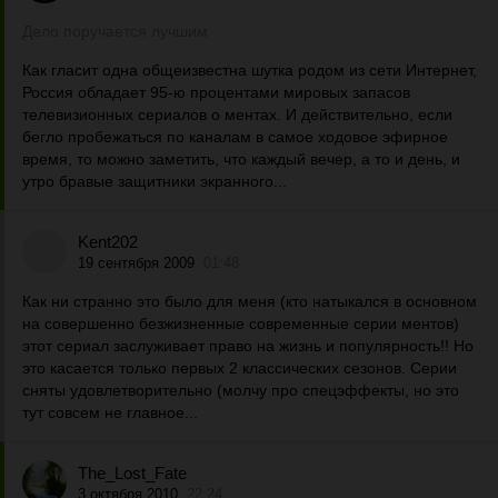
Дело поручается лучшим
Как гласит одна общеизвестна шутка родом из сети Интернет,
Россия обладает 95-ю процентами мировых запасов
телевизионных сериалов о ментах. И действительно, если
бегло пробежаться по каналам в самое ходовое эфирное
время, то можно заметить, что каждый вечер, а то и день, и
утро бравые защитники экранного...
Kent202
19 сентября 2009
01:48
Как ни странно это было для меня (кто натыкался в основном
на совершенно безжизненные современные серии ментов)
этот сериал заслуживает право на жизнь и популярность!! Но
это касается только первых 2 классических сезонов. Серии
сняты удовлетворительно (молчу про спецэффекты, но это
тут совсем не главное...
The_Lost_Fate
3 октября 2010
22:24