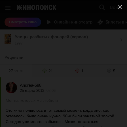
Войти
Онлайн-кинотеатр
Билеты в 
Смотреть кино
Улицы разбитых фонарей (сериал)
1997
Рецензии
27
21
1
5
93.5%
Andrea-588
25 марта 2013
02:06
Менты, которых мы любили
Это кино появилось в тот самый момент, когда оно, как
оказалось, было очень нужно. 90-е были занятной эпохой.
Сегодня уже многое забылось. Может показаться