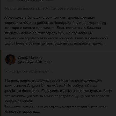
Реальные персонажи 90х. Как все начиналось.
Соглашусь с большинством комментариев, хорошим
сериалом «Улицы разбитых фонарей» были примерно год-
полтора с начала просмотра. Ведь изначально Кивинов
писали именно об этих героях 90х, не сломленных
нищенским существованием, с юмором выполняющих свой
долг. Первые сезоны актеры еще не зазвездились, даже...
Альф Пачино
19 ноября 2010
23:14
Улицы разбитых фонарей…
На днях нашёл в залежах своей музыкальной коллекции
композицию Андрея Сигле «Серый Петербург (Улицы
разбитых фонарей)'. Послушал и даже слеза выступила. Ведь
эта композиция очень точно передаёт ощущения от первого
сезона сериала.
Вспомнил самую первую серию, когда на улице была зима,
слякоть и сырость....