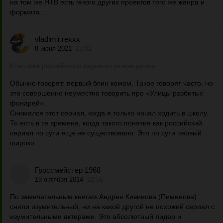
на том же НТВ есть много других проектов того же жанра и
формата...
vladimir.rexxx
8 июня 2021
13:02
Классика российского сериалопроизводства
Обычно говорят: первый блин комом. Такое говорят часто, но
это совершенно неуместно говорить про «Улицы разбитых
фонарей».
Снимался этот сериал, когда я только начал ходить в школу.
То есть в те времена, когда такого понятия как российский
сериал по сути еще не существовало. Это по сути первый
широко...
Гроссмейстер 1968
19 октября 2014
22:56
По замечательным книгам Андрея Кивинова (Пименова)
сняли изумительный, ни на какой другой не похожий сериал с
изумительными актерами. Это абсолютный лидер и