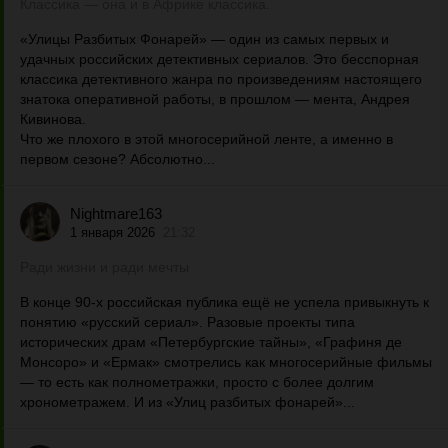
Классика — она и в Африке классика.
«Улицы Разбитых Фонарей» — один из самых первых и
удачных российских детективных сериалов. Это бесспорная
классика детективного жанра по произведениям настоящего
знатока оперативной работы, в прошлом — мента, Андрея
Кивинова.
Что же плохого в этой многосерийной ленте, а именно в
первом сезоне? Абсолютно...
Nightmare163
1 января 2026
21:32
Ради жизни и ради мечты
В конце 90-х российская публика ещё не успела привыкнуть к
понятию «русский сериал». Разовые проекты типа
исторических драм «Петербургские тайны», «Графиня де
Монсоро» и «Ермак» смотрелись как многосерийные фильмы
— то есть как полнометражки, просто с более долгим
хронометражем. И из «Улиц разбитых фонарей»...