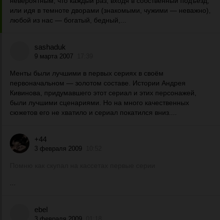
невероятным, что каждый раз, входя в собственный подъезд,
или идя в темноте дворами (знакомыми, чужими — неважно),
любой из нас — богатый, бедный,...
sashaduk
9 марта 2007
17:39
Менты были лучшими в первых сериях в своём
первоначальном — золотом составе. Истории Андрея
Кивинова, придумавшего этот сериал и этих персонажей,
были лучшими сценариями. Но на много качественных
сюжетов его не хватило и сериал покатился вниз....
+44
3 февраля 2009
10:52
Помню как скупал на кассетах первые серии
...
ebel
3 февраля 2009
01:18