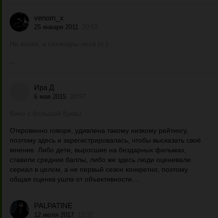
venom_x
25 января 2011
20:53
Не волки, а санитары леса (с.)
...
Ира Д
6 мая 2015
20:57
Кино с большой буквы
Откровенно говоря, удивлена такому низкому рейтингу,
поэтому здесь и зарегистрировалась, чтобы высказать своё
мнение. Либо дети, выросшие на бездарных фильмах,
ставили средние баллы, либо же здесь люди оценивали
сериал в целом, а не первый сезон конкретно, поэтому
общая оценка ушла от объективности....
PALPATINE
12 июля 2017
12:37