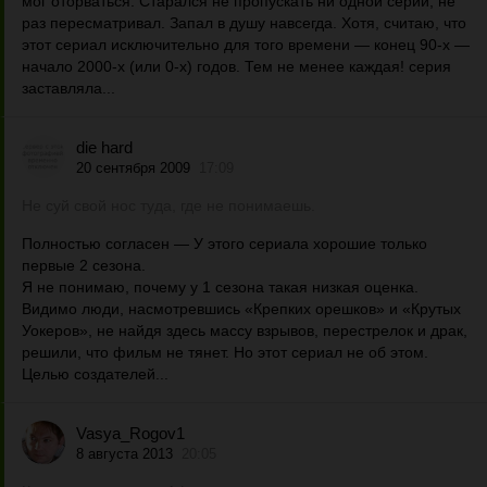
мог оторваться. Старался не пропускать ни одной серии, не
раз пересматривал. Запал в душу навсегда. Хотя, считаю, что
этот сериал исключительно для того времени — конец 90-х —
начало 2000-х (или 0-х) годов. Тем не менее каждая! серия
заставляла...
die hard
20 сентября 2009
17:09
Не суй свой нос туда, где не понимаешь.
Полностью согласен — У этого сериала хорошие только
первые 2 сезона.
Я не понимаю, почему у 1 сезона такая низкая оценка.
Видимо люди, насмотревшись «Крепких орешков» и «Крутых
Уокеров», не найдя здесь массу взрывов, перестрелок и драк,
решили, что фильм не тянет. Но этот сериал не об этом.
Целью создателей...
Vasya_Rogov1
8 августа 2013
20:05