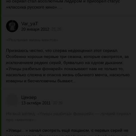
но сериал стал абсолютным лидером и приобрел статус
«классика русского кино»....
Var_yaT
20 января 2012
21:26
«Реальная жизнь ментов»
Признаюсь честно, что сперва недооценил этот сериал.
Особенно хороши первые три сезона, которые смотрятся, за
исключением редких серий, буквально на одном дыхании.
«Улицы разбитых фонарей» показывают нам не только то,
насколько сложна и опасна жизнь обычного мента, насколько
коварны и бесчеловечны бывают...
Цензер
13 октября 2011
00:39
На мой взгляд, «Улицы разбитых фонарей» — лучший сериал
про «ментов».
«Улицы…» начал смотреть ещё пацаном, с первых серий не