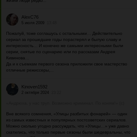
жизни люди редко...
AlexC76
5 июля 2009
13:48
Пожалуй, тоже соглашусь с остальными… Действительно
сериал за прошедшие годы порастерял и былую славу и
интересность… И конечно же самыми интересными были
серии, снятые по сценарию или по рассказам Андрея
Кивинова…
Да и к съемкам первого сезона приложили свое мастерство
отличные режиссеры,...
Kinoven1592
2 октября 2024
23:22
«Андрюха, у нас труп. Возможно криминал. По коням!» (с)
Вне всякого сомнения, «Улицы разбитых фонарей» — один
из самых известных и популярных постсоветских сериалов.
Можно сколько угодно рассуждать, что «Улицы…» уже давно
скатились, что только первые сезоны были шедевральны, что