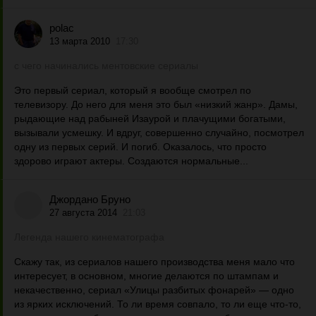
polac
13 марта 2010
17:30
с чего начинались ментовские сериалы
Это первый сериал, который я вообще смотрел по
телевизору. До него для меня это был «низкий жанр». Дамы,
рыдающие над рабыней Изаурой и плачущими богатыми,
вызывали усмешку. И вдруг, совершенно случайно, посмотрел
одну из первых серий. И погиб. Оказалось, что просто
здорово играют актеры. Создаются нормальные...
Джордано Бруно
27 августа 2014
21:03
Легенда нашего кинематографа
Скажу так, из сериалов нашего производства меня мало что
интересует, в основном, многие делаются по штампам и
некачественно, сериал «Улицы разбитых фонарей» — одно
из ярких исключений. То ли время совпало, то ли еще что-то,