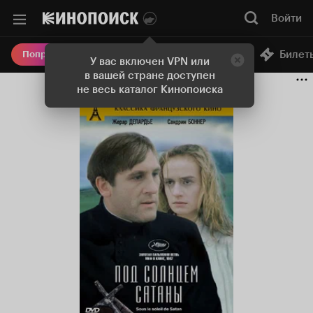
Войти
Онлайн-кинотеатр
Билет
Попробовать Плюс
У вас включен VPN или
в вашей стране доступен
не весь каталог Кинопоиска