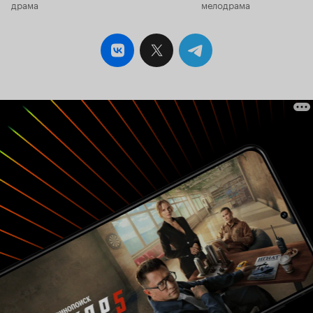
драма
мелодрама
немалой смелости. И поэтому вручение фильму
'Золотой пальмовой ветви' нельзя считать
ошибкой. И всё же такие картины следует
ставить иначе. Ставить на жизненном
материале, с живыми действующими лицами и
настоящими реалиями нашей жизни - так,
чтобы привлекать зрителей, а не отталкивать
их. Так, чтобы сама эта тема не
ассоциировалась со скучными философскими
трактатами, а воспринималась как конкретная
и насущная проблема. И тогда, возможно, у
нас будет больше сил для решения этой общей
проблемы. 4 из 10