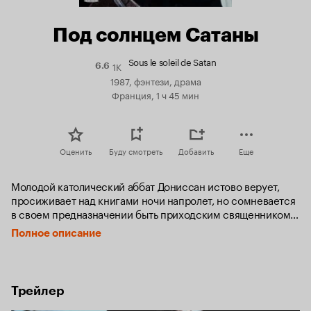
Под солнцем Сатаны
Sous le soleil de Satan
1K
Рейтинг
6.6
Кинопоиска
1987, фэнтези, драма
6.6
Франция, 1 ч 45 мин
Оценить
Буду смотреть
Добавить
Еще
Молодой католический аббат Дониссан истово верует, 
просиживает над книгами ночи напролет, но сомневается 
в своем предназначении быть приходским священником и 
занимается самобичеванием. Заблудившись ночью на 
Полное описание
сельской дороге, он встречает незнакомца, 
предложившего себя в попутчики, и соглашается принять 
его помощь, но потом в ужасе узнаёт в нём Сатану и, 
борясь с искушением, теряет сознание.

Трейлер
Утром к Дониссану обращается шестнадцатилетняя 