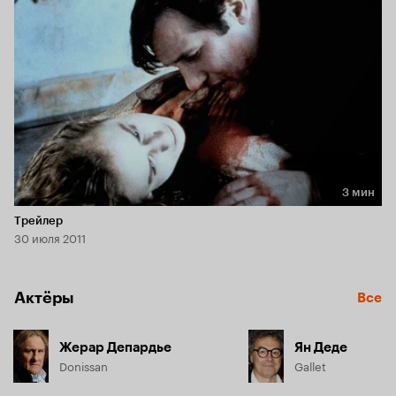
Жермена Малорти по прозвищу Мушетта, убившая своего 
любовника и родившая в психиатрической лечебнице 
мёртвого ребёнка. Дониссан оказывается не в состоянии 
помочь девушке, а его увещевания вызывают новый 
приступ безумия: вернувшись домой, Мушетта призывает 
Сатану и совершает самоубийство, в котором аббат винит 
себя...
3 мин
Длительность 3 мин
Трейлер
30 июля 2011
Актёры
Все
Жерар Депардье
Ян Деде
Donissan
Gallet