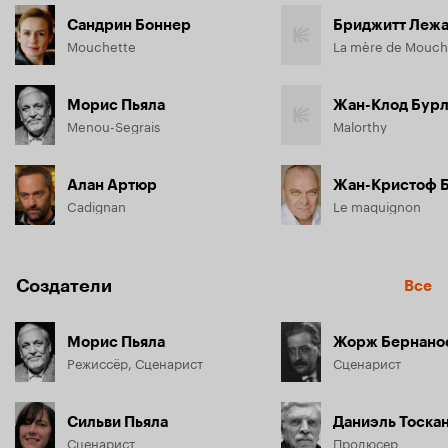
Сандрин Боннер
Бриджитт Леж
Mouchette
La mère de Mouch
Морис Пьяла
Жан-Клод Бур
Menou-Segrais
Malorthy
Алан Артюр
Жан-Кристоф 
Cadignan
Le maquignon
Создатели
Все
Морис Пьяла
Жорж Бернано
Режиссёр, Сценарист
Сценарист
Сильви Пьяла
Сценарист
Продюсер