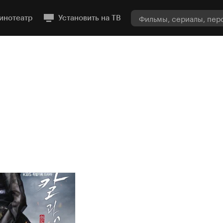
инотеатр
Установить на ТВ