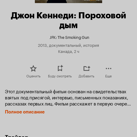
Джон Кеннеди: Пороховой
дым
JFK: The Smoking Gun
2013, документальный, история
Канада, 2 ч
Оценить
Буду смотреть
Добавить
Еще
Этот документальный фильм основан на свидетельствах 
взятых под присягой, интервью, письменных показаниях, 
рассказах первых лиц. Фильм расскажет в первую очередь 
о том, как на самом деле произошло убийство президента 
Полное описание
Америки - Кеннеди. Над расследованием этого дела на 
протяжении долгих четырех лет работал австралийский 
детектив, имя которого - Колин МакЛарен. Сможет ли нам 
Колин предоставить неопровержимые доказательства? 