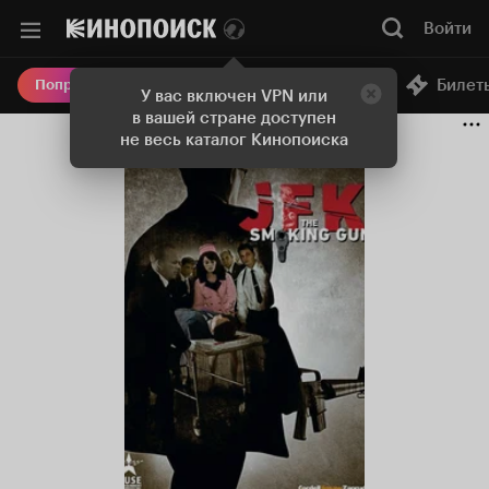
Войти
Онлайн-кинотеатр
Билет
Попробовать Плюс
У вас включен VPN или
в вашей стране доступен
не весь каталог Кинопоиска