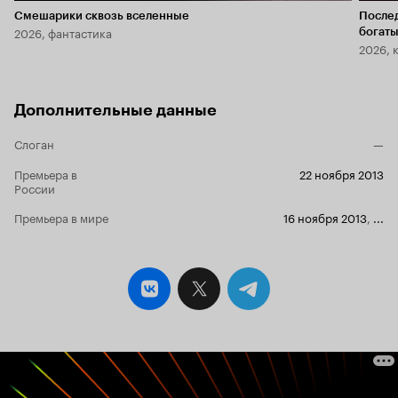
Смешарики сквозь вселенные
После
2026, фантастика
богаты
2026, 
Дополнительные данные
Слоган
—
Премьера в
22 ноября 2013
России
Премьера в мире
16 ноября 2013
,
...