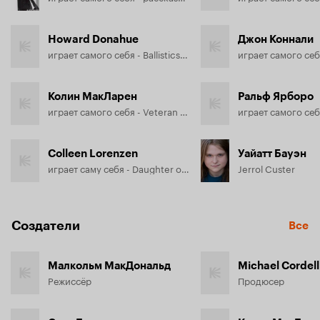
Howard Donahue
Джон Коннали
играет самого себя - Ballistics Expert, хроника
Колин МакЛарен
Ральф Ярборо
играет самого себя - Veteran Detective
Colleen Lorenzen
Уайатт Бауэн
играет саму себя - Daughter of Howard Donahue
Jerrol Custer
Создатели
Все
Малкольм МакДональд
Michael Cordell
Режиссёр
Продюсер