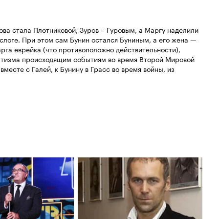
ва стала Плотниковой, Зуров – Гуровым, а Маргу наделили
слоге. При этом сам Бунин остался Буниным, а его жена —
рга еврейка (что противоположно действительности),
атизма происходящим событиям во время Второй Мировой
месте с Галей, к Бунину в Грасс во время войны, из