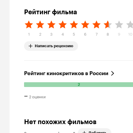
Рейтинг фильма
1
2
3
4
5
6
7
8
9
10
Написать рецензию
Рейтинг кинокритиков в России
2
Количество положительных оценок: 2.
–
2 оценки
Нет похожих фильмов
Знаете похожие фильмы?
Добавить