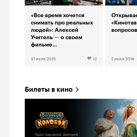
«Все время хочется
Открыва
снимать про реальных
«Кинотав
людей»: Алексей
вопросов
Учитель — о своем
фильме
про Шостаковича,
31 июля 2025
12
2 июня 2018
скандалах и русском
роке
Билеты в кино
Гарик Харламов, Дмитрий