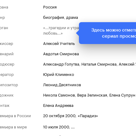
рана
Россия
нр
биография
,
драма
оган
«...трагедии и утраты, увядающая красота и бы
Здесь можно отмет
любовь...»
сериал просм
жиссер
Алексей Учитель
енарий
Авдотья Смирнова
одюсер
Александр Голутва
,
Наталья Смирнова
,
Алексей 
ератор
Юрий Клименко
мпозитор
Леонид Десятников
дожник
Никола Самонов
,
Вера Зелинская
,
Елена Супрун
нтаж
Елена Андреева
емьера в России
20 октября 2000
,
«Парадиз»
емьера в мире
10 июля 2000
,
...