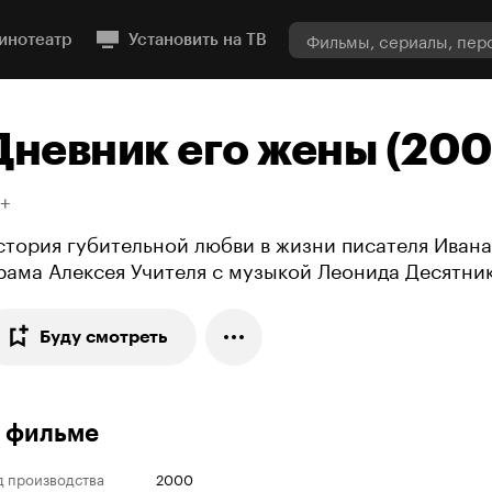
теры отзывы описание на Кинопоиске
инотеатр
Установить на ТВ
Дневник его жены (20
8+
стория губительной любви в жизни писателя Ивана
рама Алексея Учителя с музыкой Леонида Десятни
Буду смотреть
 фильме
д производства
2000