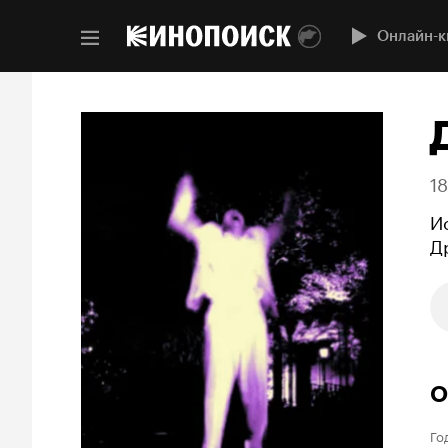
Дневник его жены фильм, 2000, дата выхода трейлеры ак
Онлайн-к
1
И
Д
О
Го