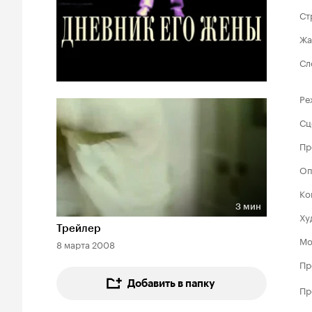
Ст
Жа
Сл
Ре
Сц
Пр
Оп
Ко
3 мин
Ху
Длительность 3 мин
Трейлер
Мо
8 марта 2008
Пр
Добавить в папку
Пр