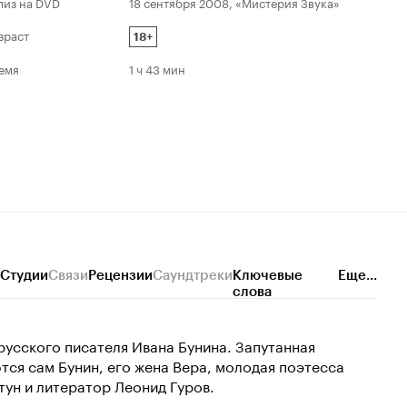
лиз на DVD
18 сентября 2008, «Мистерия Звука»
зраст
18+
емя
1 ч 43 мин
Студии
Связи
Рецензии
Саундтреки
Ключевые
Еще...
слова
русского писателя Ивана Бунина. Запутанная
тся сам Бунин, его жена Вера, молодая поэтесса
тун и литератор Леонид Гуров.