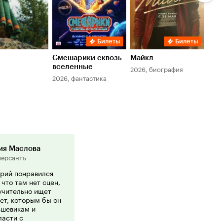
Билеты
Билеты
Смешарики сквозь
Майкл
Зл
вселенные
мер
2026, биография
2026, фантастика
202
ия Маслова
ерсантъ
арий понравился
 что там нет сцен,
учительно ищет
ет, которым бы он
ьшевикам и
ласти с