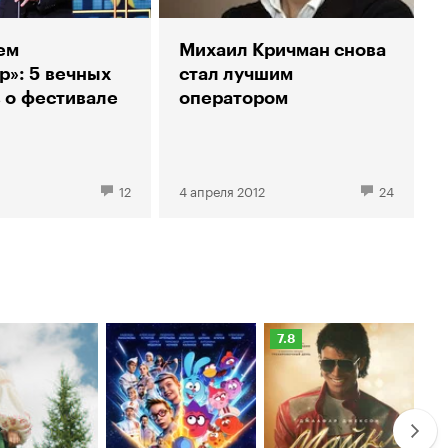
ем
Михаил Кричман снова
р»: 5 вечных
стал лучшим
 о фестивале
оператором
12
4 апреля 2012
24
Рейтинг
Ре
7.8
6.
Кинопоиска
Ки
7.8
6.