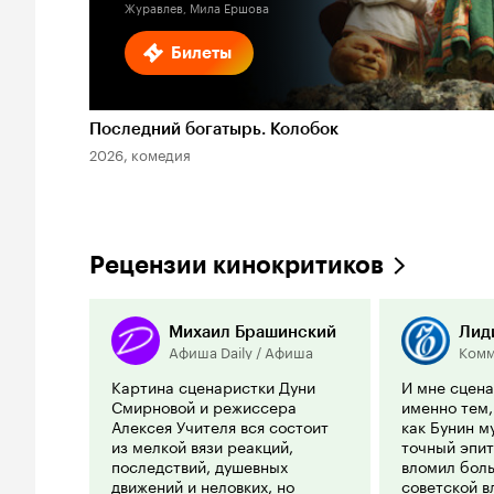
Журавлев, Мила Ершова
Билеты
Последний богатырь. Колобок
2026, комедия
Рецензии кинокритиков
Михаил Брашинский
Лид
Афиша Daily / Афиша
Комм
Картина сценаристки Дуни
И мне сцен
Смирновой и режиссера
именно тем,
Алексея Учителя вся состоит
как Бунин м
из мелкой вязи реакций,
точный эпит
последствий, душевных
вломил бол
движений и неловких, но
советской в