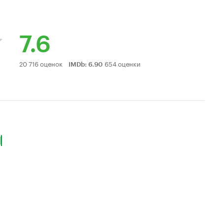
7.6
Рейтинг
20 716 оценок
654 оценки
IMDb
:
6.90
Кинопоиска
7.6