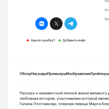
Ре
Во
Вр
Нашли ошибку?
Добавить инфо
Обзор
Награды
Премьеры
Изображения
Трейлеры
Рассказ о неизвестной личной жизни великого 
любовная история, участниками которой являю
Галина Плотникова, оперная певица Марга Ков