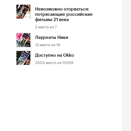
Невозможно оторваться:
потрясающие российские
фильмы 21 века
2
место из
7
Лауреаты Ники
12
место из
19
Доступно на Okko
3503
место из
10356