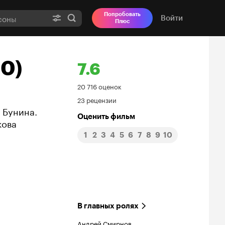
Попробовать
Войти
Плюс
00)
7.6
Рейтинг
20 716 оценок
23 рецензии
Кинопоиска
 Бунина.
Оценить фильм
кова
7.6
1
2
3
4
5
6
7
8
9
10
В главных ролях
Андрей Смирнов