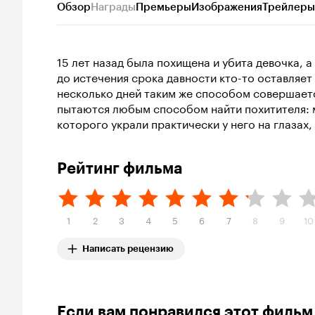
Обзор
Награды
Премьеры
Изображения
Трейлеры
15 лет назад была похищена и убита девочка, а
до истечения срока давности кто-то оставляет
несколько дней таким же способом совершаетс
пытаются любым способом найти похитителя: ма
которого украли практически у него на глазах
Рейтинг фильма
1
2
3
4
5
6
7
8
9
10
Написать рецензию
Если вам понравился этот фильм