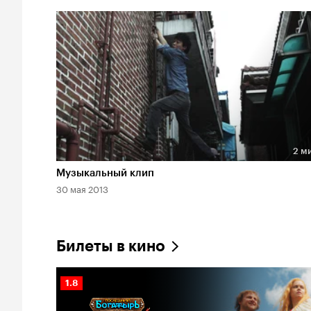
2 м
Длительность 2 мин
Музыкальный клип
30 мая 2013
Билеты в кино
Рейтинг
1.8
Кинопоиска
1.8