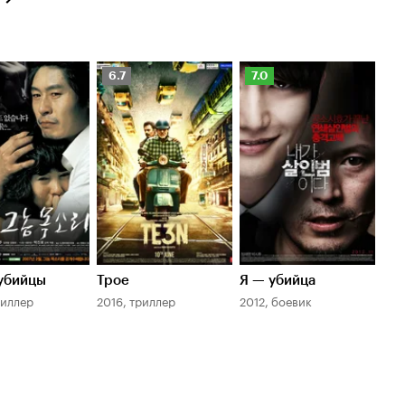
нг
Рейтинг
Рейтинг
6.7
7.0
оиска
Кинопоиска
Кинопоиска
6.7
7.0
убийцы
Трое
Я — убийца
риллер
2016, триллер
2012, боевик