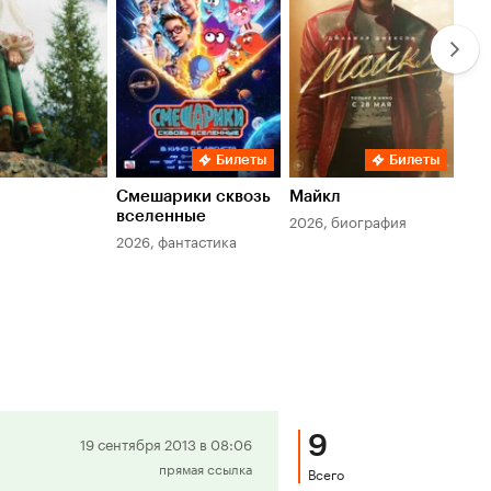
Билеты
Билеты
Смешарики сквозь
Майкл
Зл
вселенные
мер
2026, биография
2026, фантастика
202
9
Положительная
19 сентября 2013 в 08:06
прямая ссылка
рецензия
Всего