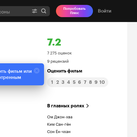
Попробовать
Войти
Плюс
7.2
Рейтинг
7 275 оценок
9 рецензий
Кинопоиска
Оценить фильм
ить фильм или
7.2
отренным
1
2
3
4
5
6
7
8
9
10
В главных ролях
Ом Джон-хва
Ким Сан-гён
Сон Ён-чхан