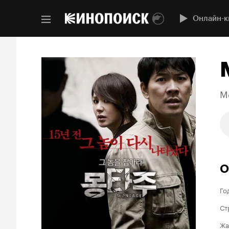
Онлайн-к
M
О
Го
Ст
Жа