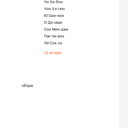
Чо Хи-бон
Чон Хэ-гюн
Ю Сын-мок
О Дэ-хван
Сон Мин-джи
Пэк Чи-вон
Ли Сок-хо
24 актера
сборы