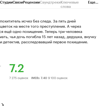
Студии
Связи
Рецензии
Саундтреки
Ключевые
Еще...
слова
 похититель исчез без следа. За пять дней
 цветок на месте того преступления. А через
я ещё одно похищение. Теперь три человека
ть, чья дочь погибла 15 лет назад, дедушка, внучку
, и детектив, расследовавший первое похищение.
7.2
Рейтинг
7 275 оценок
9 100 оценок
IMDb
:
7.40
Кинопоиска
7.2