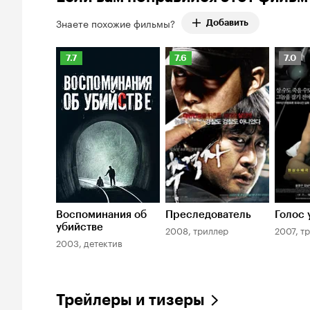
Знаете похожие фильмы?
Добавить
Рейтинг
Рейтинг
Рейти
7.7
7.6
7.0
Кинопоиска
Кинопоиска
Киноп
7.7
7.6
7.0
Воспоминания об
Преследователь
Голос 
убийстве
2008, триллер
2007, т
2003, детектив
Трейлеры и тизеры