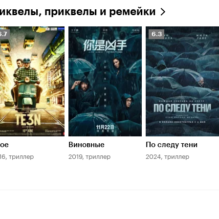
иквелы, приквелы и ремейки
ейтинг
Рейтинг
6.7
6.3
инопоиска
Кинопоиска
.7
6.3
ое
Виновные
По следу тени
16, триллер
2019, триллер
2024, триллер