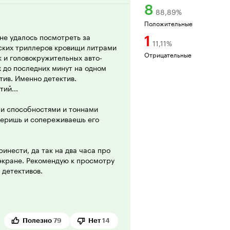
8
88,89
%
Положительные
не удалось посмотреть за
1
11,11
%
йских триллеров кровищи литрами
Отрицательные
к и головокружительных авто-
х до последних минут на одном
ив. Именно детектив.
ий...
ми способностями и тоннами
веришь и сопереживаешь его
инести, да так на два часа про
 экране. Рекомендую к просмотру
 детективов.
Полезно
79
Нет
14