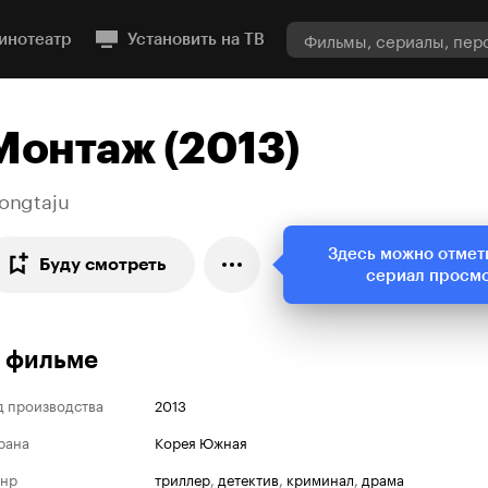
инотеатр
Установить на ТВ
Монтаж (2013)
ongtaju
Здесь можно отмет
Буду смотреть
сериал просм
 фильме
д производства
2013
рана
Корея Южная
нр
триллер
,
детектив
,
криминал
,
драма