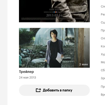
Сл
Ре
Сц
Пр
Оп
Ко
Ху
Мо
2 мин
Длительность 2 мин
Сб
Трейлер
24 мая 2013
Зр
Пр
Добавить в папку
Вр