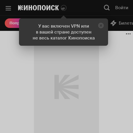
Войти
Онлайн-кинотеатр
Билет
Попробовать Плюс
У вас включен VPN или
в вашей стране доступен
не весь каталог Кинопоиска