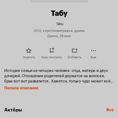
Табу
Tabu
2012, короткометражка, драма
Дания, 28 мин
Оценить
Буду смотреть
Добавить
Еще
История семьи из четырех человек: отца, матери и двух 
дочерей. Отношения родителей держатся на волоске, 
брак вот-вот развалится.  Кажется, только чудо может всё 
исправить. Когда дети попадают в непростую ситуацию, 
Полное описание
происходит то самое чудо, родители объединяются и 
находят себя в едином предназначении — быть 
поддержкой для своих детей.  Ух их любви открывается 
второе дыхание, и девочкам, похоже, придётся 
Актёры
Все
справляться самим.