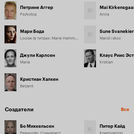
Петрине Аггер
Mai Kirkensgaa
Psykolog
Anna
Мари Бода
Sune Svanekier
Louise (в титрах: Marie Hammer Boda)
Mand i skov
Джули Карлсен
Клаус Риис Эс
Maria
Kristian
Кристиан Халкен
Betjent
Создатели
Все
Бо Миккельсен
Питер Кайд
Режиссёр, Сценарист
Композитор