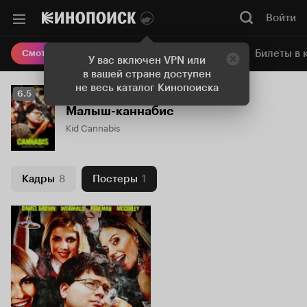
Войти
Онлайн-кинотеатр
Билеты в 
Смотреть кино
У вас включен VPN или
в вашей стране доступен
не весь каталог Кинопоиска
Рейтинг
6.5
Кинопоиска
Малыш-каннабис
6.5
Kid Cannabis
Кадры
8
Постеры
1