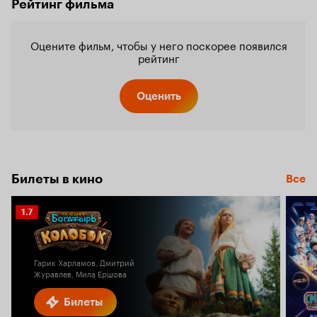
Рейтинг фильма
Оцените фильм, чтобы у него поскорее появился
рейтинг
Оценить
Билеты в кино
Все
Рейтинг
1.7
Кинопоиска
1.7
Гарик Харламов, Дмитрий
Журавлев, Мила Ершова
Билеты