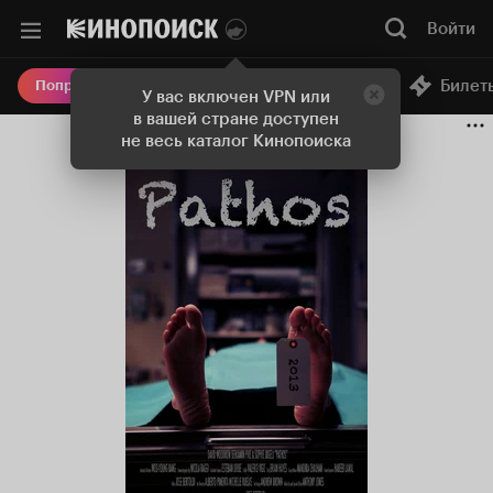
Войти
Онлайн-кинотеатр
Билет
Попробовать Плюс
У вас включен VPN или
в вашей стране доступен
не весь каталог Кинопоиска