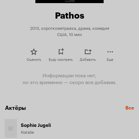
Pathos
2013, короткометражка, драма, комедия
США, 10 мин
Оценить
Буду смотреть
Добавить
Еще
Информации пока нет,
но это временно — скоро все добавим.
Актёры
Все
Sophie Jugeli
Natalie