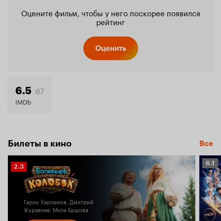
Оцените фильм, чтобы у него поскорее появился
рейтинг
Оценить
67
6.5
IMDb
Билеты в кино
Все
Рейт
6.1
Рейтинг
2.3
Кино
Кинопоиска
6.1
2.3
Гарик Харламов, Дмитрий
Журавлев, Мила Ершова