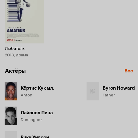
5.9
Любитель
2018, драма
Актёры
Все
Кёртис Кук мл.
Byron Howard
Anton
Father
Лайонел Пина
Dominguez
Рики Уилсон