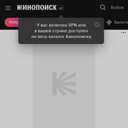
Войти
Онлайн-кинотеатр
Билет
Попробовать Плюс
У вас включен VPN или
в вашей стране доступен
не весь каталог Кинопоиска