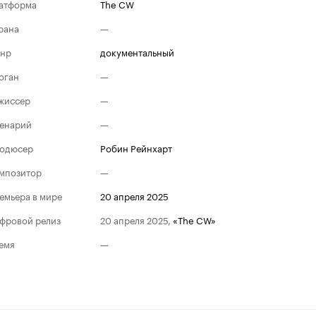
атформа
The CW
рана
—
нр
документальный
оган
—
жиссер
—
енарий
—
одюсер
Робин Рейнхарт
мпозитор
—
емьера в мире
20 апреля 2025
фровой релиз
20 апреля 2025
,
«The CW»
емя
—