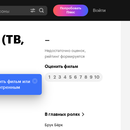
Попробовать
Войти
Плюс
(ТВ,
–
Недостаточно оценок,
рейтинг формируется
Оценить фильм
1
2
3
4
5
6
7
8
9
10
ить фильм или
отренным
В главных ролях
Брук Бёрк