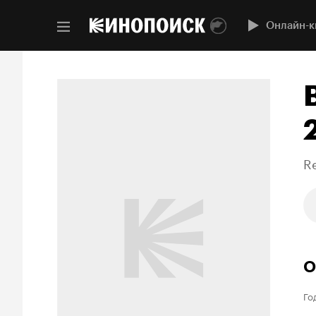
Онлайн-к
R
О
Го