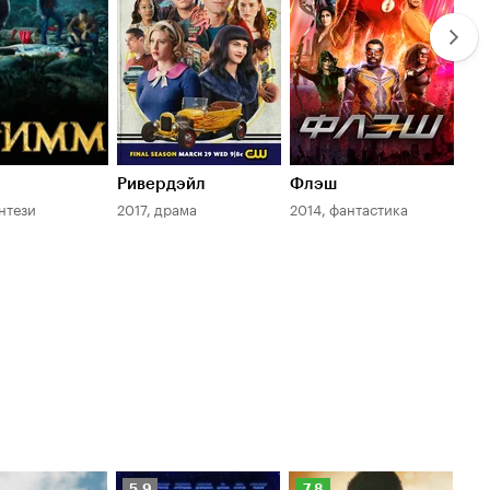
Ривердэйл
Флэш
Ван
энтези
2017, драма
2014, фантастика
201
Рейтинг
Рейтинг
Ре
5.9
7.8
6.