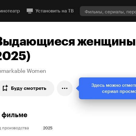
инотеатр
Установить на ТВ
Выдающиеся женщины 
2025)
emarkable Women
Здесь можно отмет
Буду смотреть
сериал просм
 фильме
д производства
2025