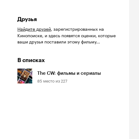
Друзья
Найдите друзей
, зарегистрированных на
Кинопоиске, и здесь появятся оценки, которые
ваши друзья поставили этому фильму...
В списках
The CW: фильмы и сериалы
85
место из
227
йтинг
Рейтинг
Рейтинг
0
6.9
7.4
инопоиска
Кинопоиска
Кинопоиска
0
6.9
7.4