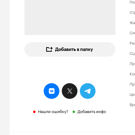
Пл
Ст
Жа
Сл
Ре
Добавить в папку
Сц
Пр
Ко
Пр
Ци
Вр
Нашли ошибку?
Добавить инфо