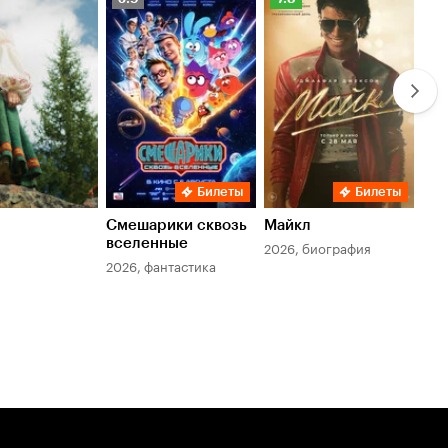
Кинопоиска
Кинопоиска
Ки
5.9
7.8
6.
Билеты
Билеты
Смешарики сквозь
Майкл
Зл
вселенные
мер
2026, биография
2026, фантастика
202