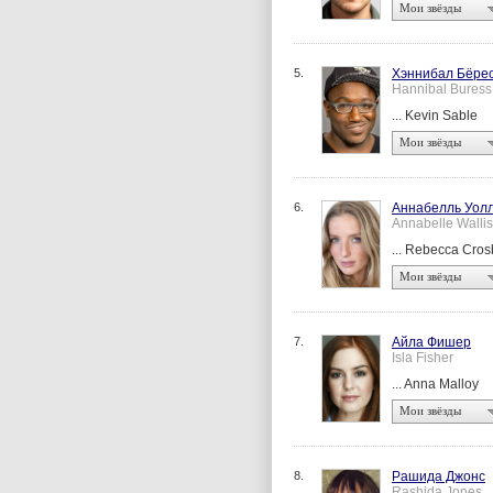
Мои звёзды
5.
Хэннибал Бёре
Hannibal Buress
... Kevin Sable
Мои звёзды
6.
Аннабелль Уол
Annabelle Wallis
... Rebecca Cros
Мои звёзды
7.
Айла Фишер
Isla Fisher
... Anna Malloy
Мои звёзды
8.
Рашида Джонс
Rashida Jones