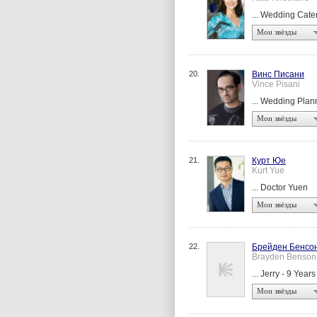
... Wedding Cate
Мои звёзды
20.
Винс Писани
Vince Pisani
... Wedding Plan
Мои звёзды
21.
Курт Юе
Kurt Yue
... Doctor Yuen
Мои звёзды
22.
Брейден Бенсо
Brayden Benson
... Jerry - 9 Year
Мои звёзды