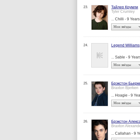
23.
Тайлер Крумли
Tyler Crumley
... Chilli - 9 Year
Мои звёзды
24.
Legend Williams
... Sable - 9 Year
Мои звёзды
25.
Брэкстон Бьерк
Braxton Bjerken
... Hoagie - 9 Ye
Мои звёзды
26.
Брэкстон Алекс
Braxton Alexand
... Callahan - 9 