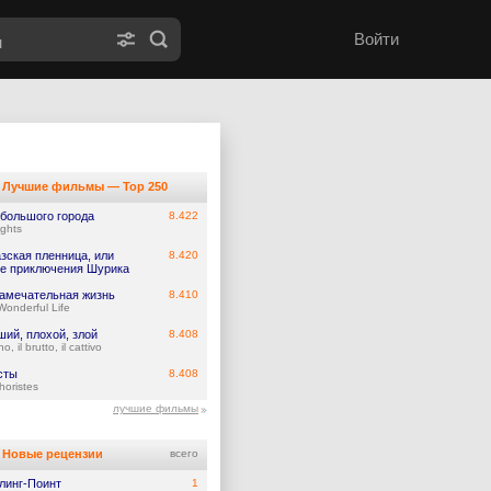
Войти
Лучшие фильмы — Top 250
 большого города
8.422
ights
зская пленница, или
8.420
е приключения Шурика
замечательная жизнь
8.410
 Wonderful Life
ий, плохой, злой
8.408
o, il brutto, il cattivo
сты
8.408
horistes
лучшие фильмы
Новые рецензии
всего
линг-Поинт
1