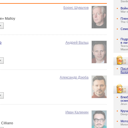
Sterl
Борис Шувалов
Войн
War o
ie» Malloy
Плен
The C
Семе
Подр
р
Андрей Вальц
в ла
Teen
Mias
Посл
Коло
Александр Дзюба
Влюб
осме
Jeux 
Круш
Иван Калинин
Deep
Мото
 Cilliano
Motor