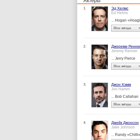
Актеры
1.
Эд Хелмс
Ed Helms
... Hogan «Hoag
Мои звёзды
2.
Джереми Ренне
Jeremy Renner
... Jerry Pierce
Мои звёзды
3.
Джон Хэмм
Jon Hamm
... Bob Callahan
Мои звёзды
4.
Джейк Джонсон
Jake Johnson
... Randy «Chilli»