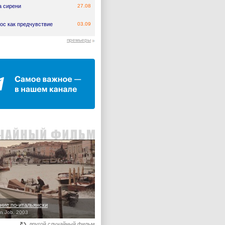
а сирени
27.08
ос как предчувствие
03.09
премьеры
ние по-итальянски
an Job, 2003
другой случайный фильм