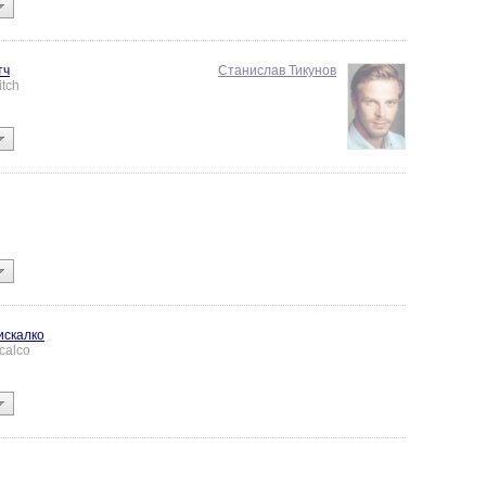
тч
Станислав Тикунов
tch
искалко
calco