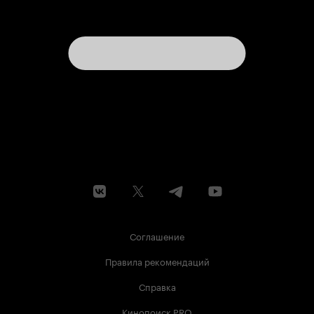
Соглашение
Правила рекомендаций
Справка
Кинопоиск PRO