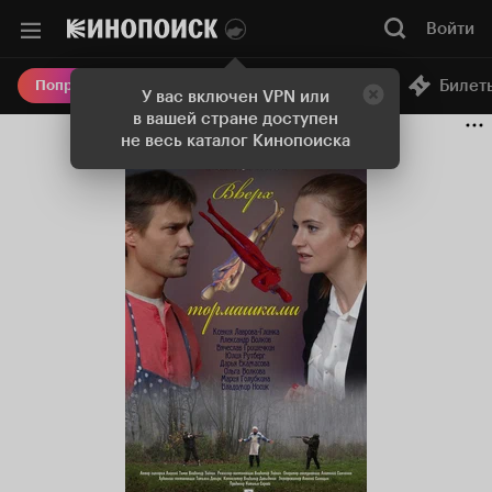
Войти
Онлайн-кинотеатр
Билет
Попробовать Плюс
У вас включен VPN или
в вашей стране доступен
не весь каталог Кинопоиска