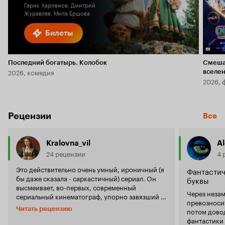
Гарик Харламов, Дмитрий
Журавлев, Мила Ершова
Билеты
Последний богатырь. Колобок
Смеша
2026, комедия
вселе
2026, 
Рецензии
Все
Kralovna_vil
A
24 рецензии
4 
Это действительно очень умный, ироничный (я
Фантастич
бы даже сказала - саркастичный) сериал. Он
буквы
высмеивает, во-первых, современный
Через неза
сериальный кинематограф, упорно завязший в
превозноси
девяностых и раз за разом перетирающий одну
Читать рецензию
потом доводит 
и ту же тему: коррупция, воровство, тюрьма.
фантастики
Во-вторых, и в-главных же, высмеиваются