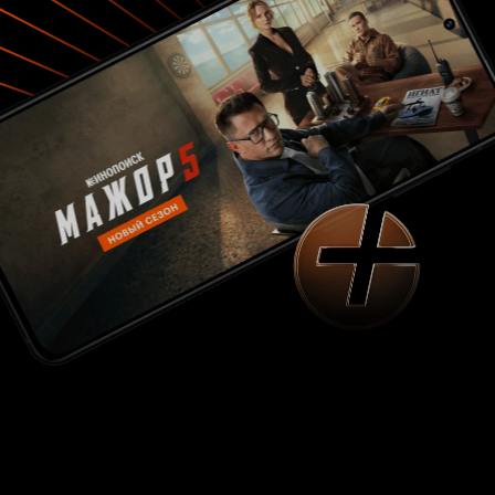
стучащие по столу рукой, бьющие женщин,
выглядят не как революционеры, отстоявшие
свое право, а как звери, само омерзение во
плоти. Когда в конце Андрей, как и в первых
кадрах, рычит на жену, это воспринимается
уже совсем не так, как в первой серии. А если
кем-то из зрителей не воспринимается, если
кто-то после просмотра подумал: вот и славно,
все стало так, как должно быть, то, очевидно, у
человека с нравственностью какие-то
проблемы. Этот сериал не о том, что должен
воцариться матриархат. Это сериал о том, что
не надо быть моральными уродами. Ни
мужчинам, ни женщинам. 9 из 10