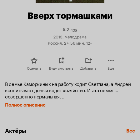
Вверх тормашками
428
Рейтинг
5.2
Кинопоиска
2013, мелодрама
5.2
Россия, 2 ч 56 мин, 12+
Оценить
Буду смотреть
Добавить
Еще
В семье Каморкиных на работу ходит Светлана, а Андрей 
воспитывает дочь и ведет хозяйство. И эта семья … 
совершенно нормальная. 

Полное описание
В нашем мире матриархат, и женщины являют собой 
сильный пол, однако проблемы в семье все те же – 
недопонимание, романы на стороне, разногласия в 
воспитании детей.  И настает момент, когда и домохозяин, 
Актёры
Все
и карьеристка захотят изменить свою жизнь и, наконец, 
понять друг друга…