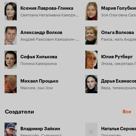
Ксения Лаврова-Глинка
Мария Голубки
Светлана Натальевна Каморкина
Александр Волков
Ольга Волкова
Андрей Раисович Каморкин-Цаплин
Раиса, мать Андр
Софья Хилькова
Юлия Рутберг
Полина Каморкина
Элиза, секретарь
Михаил Процько
Дарья Екамасо
Максим, сын Зои
Вера, тележурнал
Создатели
Все
Владимир Зайкин
Наталья Серов
Режиссёр, Сценарист
Продюсер