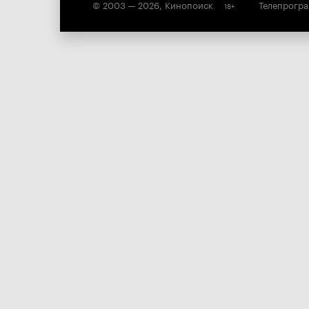
© 2003 —
2026
,
Кинопоиск
Телепрогр
18
+