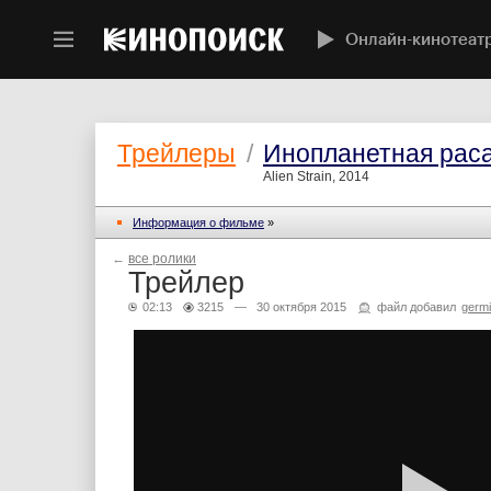
Онлайн-кинотеат
Трейлеры
/
Инопланетная рас
Alien Strain, 2014
Информация о фильме
»
←
все ролики
Трейлер
02:13
3215
— 30 октября 2015
файл добавил
germ