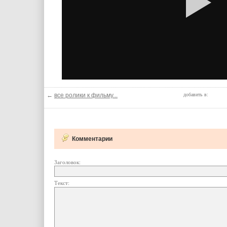
←
все ролики к фильму...
добавить в:
Комментарии
Заголовок:
Текст: