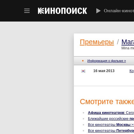
Онлайн-кино
Премьеры
/
Маг
Mina m
Информация о фильме »
16 мая 2013
Ко
Смотрите также
Афиша кинотеатров
: Сег
Ближайшие российские
п
Все кинотеатры
Москвы
>
Все кинотеатры
Петербур