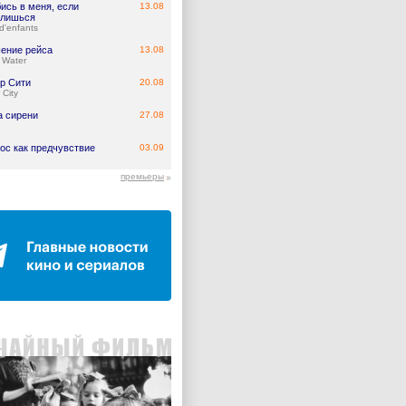
ись в меня, если
13.08
лишься
d'enfants
ение рейса
13.08
 Water
р Сити
20.08
 City
а сирени
27.08
ос как предчувствие
03.09
премьеры