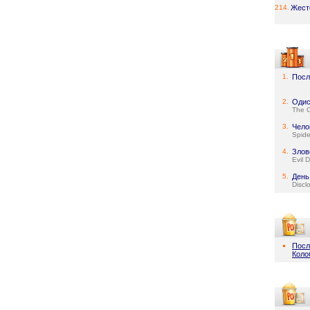
214.
Жест
1.
Посл
2.
Одис
The 
3.
Чело
Spid
4.
Злов
Evil 
5.
День
Discl
Посл
Коло