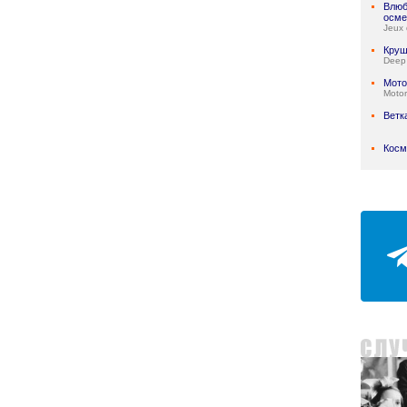
Влюб
осме
Jeux 
Круш
Deep
Мото
Motor
Ветк
Косм