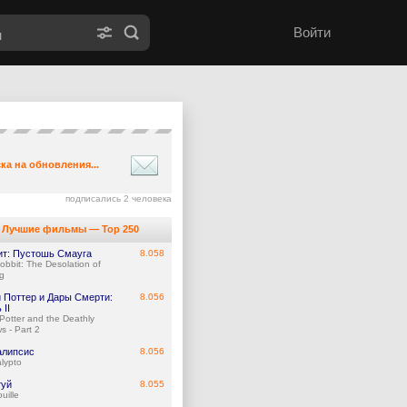
Войти
ка на обновления...
подписались 2 человека
Лучшие фильмы — Top 250
ит: Пустошь Смауга
8.058
obbit: The Desolation of
g
и Поттер и Дары Смерти:
8.056
 II
 Potter and the Deathly
s - Part 2
алипсис
8.056
lypto
туй
8.055
uille