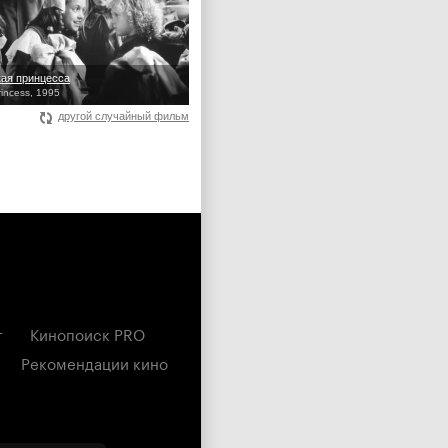
ая принцесса
Princess, 1995
другой случайный фильм
г
Кинопоиск PRO
Рекомендации кино