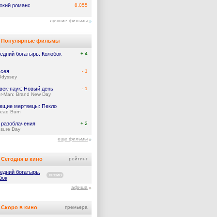
окий романс
8.055
лучшие фильмы
Популярные фильмы
едний богатырь. Колобок
+ 4
сея
- 1
Odyssey
век-паук: Новый день
- 1
er-Man: Brand New Day
ещие мертвецы: Пекло
Dead Burn
 разоблачения
+ 2
osure Day
еще фильмы
Сегодня в кино
рейтинг
едний богатырь.
ПРОМО
бок
афиша
Скоро в кино
премьера