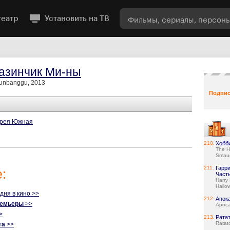
театр
Установить на ТВ
азинчик Ми-ны
unbanggu, 2013
Подпис
рея Южная
210.
Хобб
The H
Smau
211.
Гарр
:
Часть
Harry
Hallow
одня в кино >>
212.
Апок
ремьеры
>>
Apoca
>
213.
Рата
Ratato
га
>>