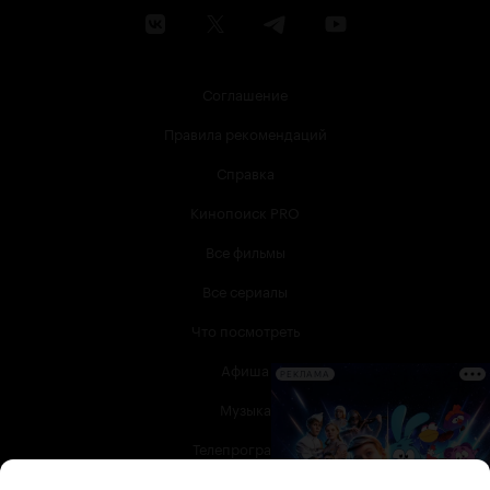
Соглашение
Правила рекомендаций
Справка
Кинопоиск PRO
Все фильмы
Все сериалы
Что посмотреть
Афиша
РЕКЛАМА
Музыка
Телепрограмма
Книги