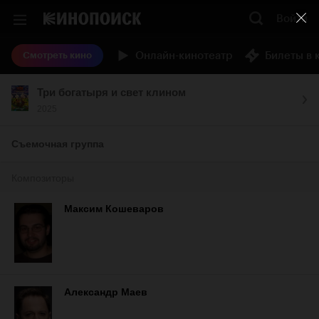
Войти
Онлайн-кинотеатр
Билеты в 
Смотреть кино
Три богатыря и свет клином
2025
Съемочная группа
Композиторы
Максим Кошеваров
Александр Маев