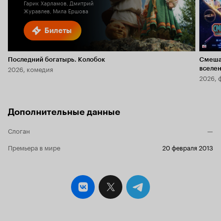
Гарик Харламов, Дмитрий
Журавлев, Мила Ершова
Билеты
Последний богатырь. Колобок
Смеша
2026, комедия
вселе
2026, 
Дополнительные данные
Слоган
—
Премьера в мире
20 февраля 2013