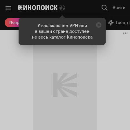
Войти
Онлайн-кинотеатр
Билет
Попробовать Плюс
У вас включен VPN или
в вашей стране доступен
не весь каталог Кинопоиска