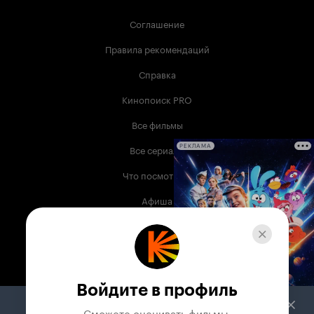
Соглашение
Правила рекомендаций
Справка
Кинопоиск PRO
Все фильмы
Все сериалы
РЕКЛАМА
Что посмотреть
Афиша
Музыка
Телепрограмма
Книги
Войдите в профиль
Служба поддержки
Сможете оценивать фильмы,
