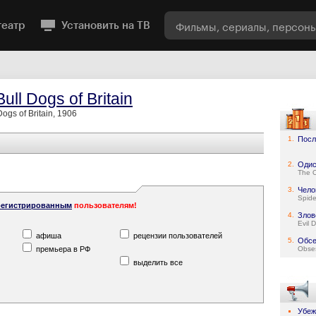
театр
Установить на ТВ
ull Dogs of Britain
Dogs of Britain, 1906
1.
Посл
2.
Одис
The 
3.
Чело
Spid
регистрированным
пользователям!
4.
Злов
Evil 
афиша
рецензии пользователей
5.
Обсе
премьера в РФ
Obse
выделить все
Убе