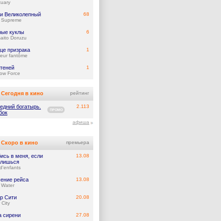
tuary
и Великолепный
68
y Supreme
ые куклы
6
aito Doruzu
це призрака
1
eur fantôme
 теней
1
ow Force
Сегодня в кино
рейтинг
едний богатырь.
2.113
ПРОМО
бок
афиша
Скоро в кино
премьера
ись в меня, если
13.08
лишься
d'enfants
ение рейса
13.08
 Water
р Сити
20.08
 City
а сирени
27.08