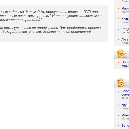
Sanc
Март
овые кадры из фильма? Не пропустить релиз на DVD или
Mart
ете новые рекламные ролики? Интересуетесь новостями о
Хищн
 комментарии зрителей?
Paras
а помогут ничего не пропустить. Вам необходимо просто
Серд
у. Выбирайте то, что вам действительно интересно!
Le co
Лига
Shad
Посл
Коло
Влюб
осме
Jeux 
Круш
Deep
Мото
Motor
Ветк