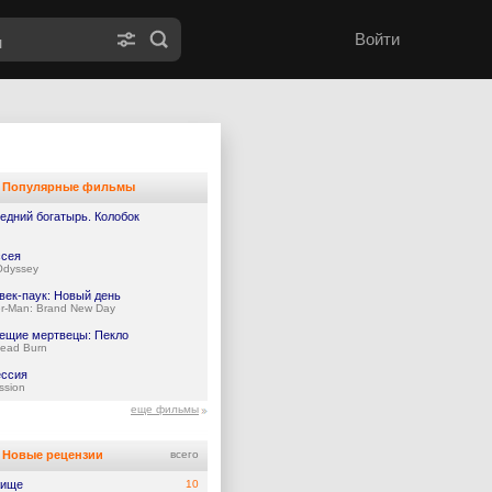
Войти
Популярные фильмы
едний богатырь. Колобок
сея
Odyssey
век-паук: Новый день
er-Man: Brand New Day
ещие мертвецы: Пекло
Dead Burn
ссия
ssion
еще фильмы
Новые рецензии
всего
жище
10