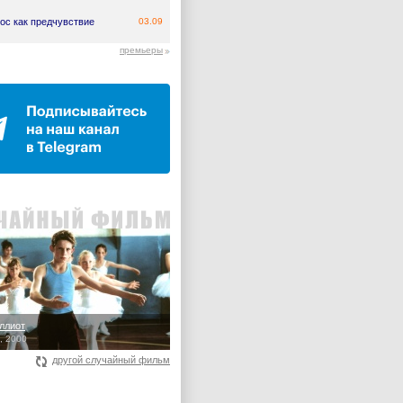
ос как предчувствие
03.09
премьеры
ллиот
ot, 2000
другой случайный фильм