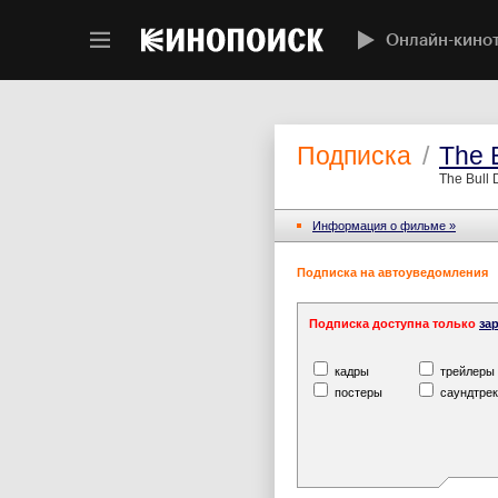
Онлайн-кино
Подписка
/
The B
The Bull 
Информация o фильме »
Подписка на автоуведомления
Подписка доступна только
за
кадры
трейлеры
постеры
саундтрек