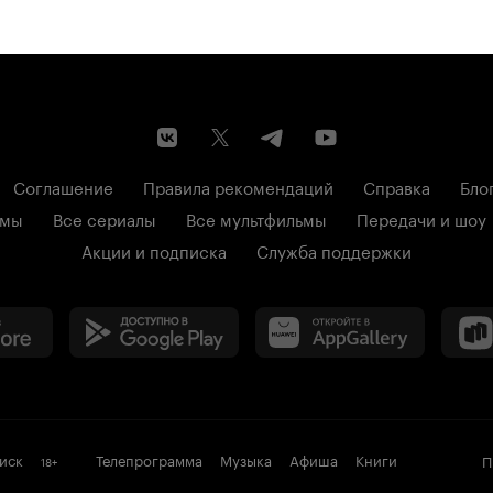
Соглашение
Правила рекомендаций
Справка
Бло
ьмы
Все сериалы
Все мультфильмы
Передачи и шоу
Акции и подписка
Служба поддержки
иск
Телепрограмма
Музыка
Афиша
Книги
П
18
+