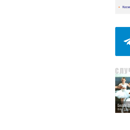
Косм
Билли Э
Billy Elli