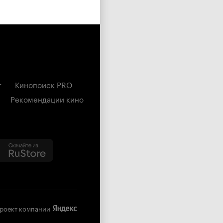
г
Кинопоиск PRO
Рекомендации кино
роект компании