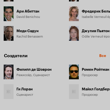
Ари Абиттан
Фредерик Бел
David Benichou
Меди Садун
Джулия Пьятон
Rachid Benassem
Odile Verneuil ép
Создатели
Все
Филипп де Шоврон
Ромен Ройтман
Режиссёр, Сценарист
Продюсер
Ги Лоран
Майкл Голдбер
Сценарист
Продюсер