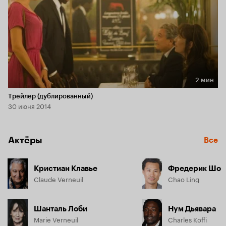
2 мин
Длительность 2 мин
Трейлер (дублированный)
30 июня 2014
Актёры
Все
Кристиан Клавье
Фредерик Шо
Claude Verneuil
Chao Ling
Шанталь Лоби
Нум Дьявара
Marie Verneuil
Charles Koffi