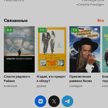
«Cinema Prestige»
Связанные
Все
Рейтинг
Рейтинг
Рейтинг
8.2
7.5
7.8
Кинопоиска
Кинопоиска
Кинопоиска
8.2
7.5
7.8
Спасти рядового
Угадай, кто придет
Приключения
Бож
Райана
к обеду?
раввина Якова
тер
военный
драма
комедия
ком