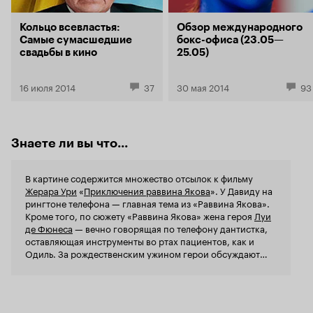
французская. Отличная возможность сменить
еще как во
голливудский рацион комедий на
просто сно
Кольцо всевластья:
Обзор международного
европейский, и просто искренне и вдоволь
сарказма в
Самые сумасшедшие
бокс-офиса (23.05—
посмеяться.
столько, чт
свадьбы в кино
25.05)
всем без ис
естественно
16 июля 2014
37
30 мая 2014
93
Знаете ли вы что...
В картине содержится множество отсылок к фильму
Жерара Ури
«
Приключения раввина Якова
». У Давиду на
рингтоне телефона — главная тема из «Раввина Якова».
Кроме того, по сюжету «Раввина Якова» жена героя
Луи
де Фюнеса
— вечно говорящая по телефону дантистка,
оставляющая инструменты во ртах пациентов, как и
Одиль. За рождественским ужином герои обсуждают
роль Луи де Фюнеса в том же фильме, а господина,
который здоровается в церкви с Клодом и его семьей, в
оригинале зовут мсье Жерар Ури.