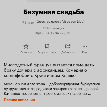
Безумная свадьба
Qu'est-ce qu'on a fait au bon Dieu?
129K
Рейтинг
7.3
Кинопоиска
2014, комедия
7.3
Франция, 1 ч 34 мин, 18+
Оценить
Буду смотреть
Добавить
Еще
Многодетный француз пытается помешать 
браку дочери с африканцем. Комедия о 
ксенофобии с Кристианом Клавье
Мсье Верней и его жена — добропорядочная буржуазная 
супружеская пара, родители четырех красавиц-дочерей. 
Как известно, основная проблема всех подобных 
семей — выдать дочек замуж. У семейства Верней такой 
Полное описание
проблемы нет. Три дочери уже нашли свое счастье, 