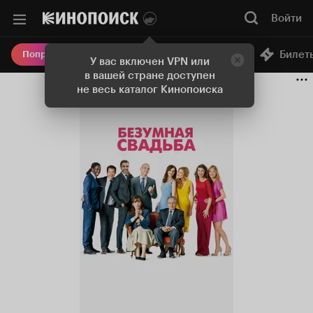
Войти
Онлайн-кинотеатр
Билет
Попробовать Плюс
У вас включен VPN или
в вашей стране доступен
не весь каталог Кинопоиска