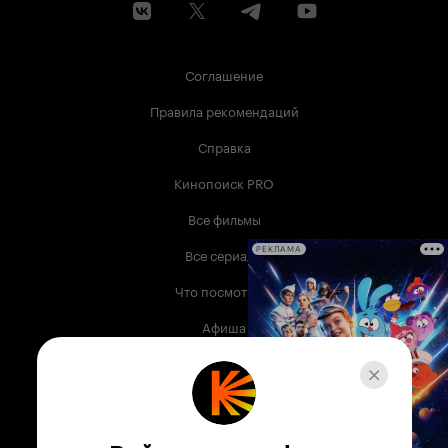
Соглашение
Правила рекомендаций
Справка
Кинопоиск PRO
Все фильмы
Все сериалы
РЕКЛАМА
Что посмотреть
Афиша
Музыка
Телепрограмма
Книги