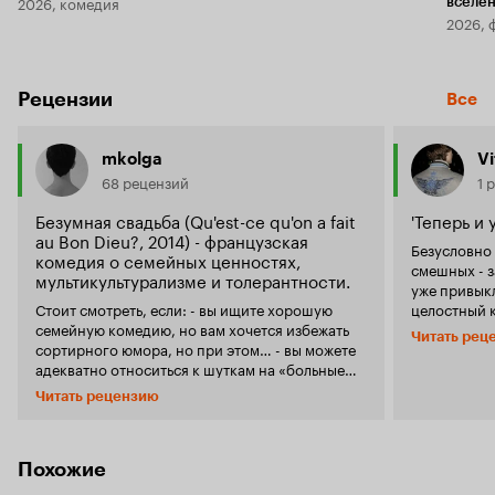
2026, комедия
вселе
2026, 
Рецензии
Все
mkolga
V
68 рецензий
1 
Безумная свадьба (Qu'est-ce qu'on a fait
'Теперь и
au Bon Dieu?, 2014) - французская
Безусловно 
комедия о семейных ценностях,
смешных - забавных полу
мультикультурализме и толерантности.
уже привыкл
Стоит смотреть, если: - вы ищите хорошую
целостный 
семейную комедию, но вам хочется избежать
Естественно
Читать рец
сортирного юмора, но при этом… - вы можете
потраченных
адекватно относиться к шуткам на «больные
без этого, н
темы» нашей современности и не только
кого уже эти
Читать рецензию
безболезненно их воспринимать, но и
поклонник 
наслаждаться их юмористическим эффектом -
так уж вышл
вы — ценитель французских комедий - вы
скептически. Начну, пожалуй, с того, что
просто хотите посмеяться и хорошо провести
семейный, с
Похожие
пару часов перед экраном Клод и Мари —
самое инте