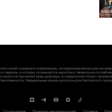
Огни св
St. Elmo'
оиск может содержать информацию, не предназначенную для несове
 и сериалы, в которых упоминаются наркотики. Незаконное потребле
х аналогов причиняет вред здоровью, их незаконный оборот запрещё
тветственность. Федеральные каналы доступны для бесплатного прос
Соглашение
Правила рекомендаций
Справка
Бло