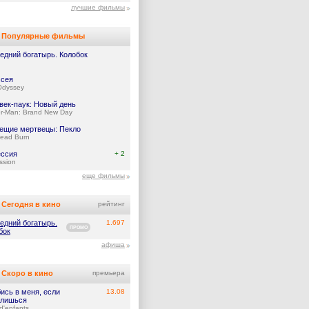
лучшие фильмы
Популярные фильмы
едний богатырь. Колобок
сея
Odyssey
век-паук: Новый день
er-Man: Brand New Day
ещие мертвецы: Пекло
Dead Burn
ссия
+ 2
ssion
еще фильмы
Сегодня в кино
рейтинг
едний богатырь.
1.697
ПРОМО
бок
афиша
Скоро в кино
премьера
ись в меня, если
13.08
лишься
d'enfants