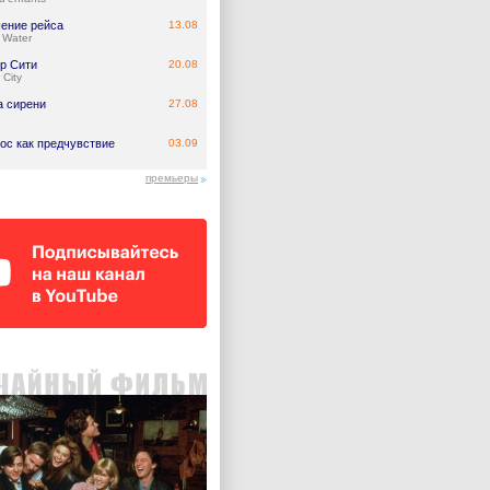
ение рейса
13.08
 Water
р Сити
20.08
 City
а сирени
27.08
ос как предчувствие
03.09
премьеры