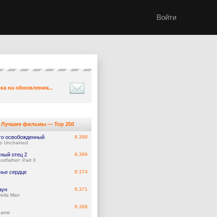
Войти
ка на обновления...
Лучшие фильмы — Top 250
го освобожденный
8.398
o Unchained
ный отец 2
8.389
dfather: Part II
чье сердце
8.374
аун
8.371
rella Man
8.368
Game