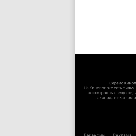
Сервис Киноп
На Кинопоиске есть фильмы
психотропных веществ, и
законодательством о
Вакансии
Реклама