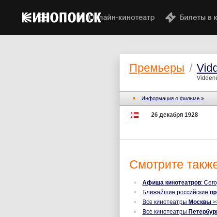
Онлайн-кинотеатр
Билеты в 
Премьеры
/
Vid
Viddene
Информация о фильме »
26 декабря 1928
Смотрите также
Афиша кинотеатров
: Сег
Ближайшие российские
п
Все кинотеатры
Москвы
>
Все кинотеатры
Петербур