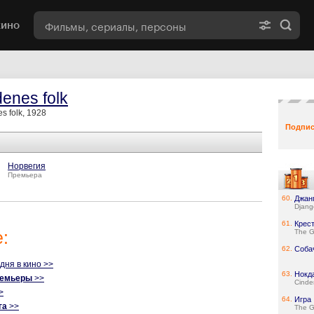
кино
denes folk
s folk, 1928
Подпис
Норвегия
Премьера
60.
Джан
Djang
61.
Крест
:
The Go
62.
Соба
одня в кино >>
63.
Нокд
ремьеры
>>
Cinde
>
64.
Игра
га
>>
The 