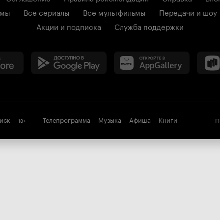
ьмы
Все сериалы
Все мультфильмы
Передачи и шоу
Акции и подписка
Служба поддержки
иск
Телепрограмма
Музыка
Афиша
Книги
П
18
+