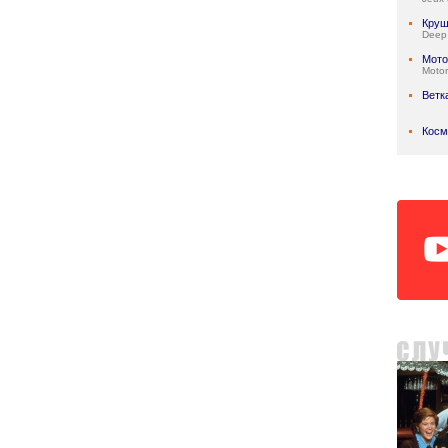
Круш
Deep
Мото
Motor
Ветк
Косм