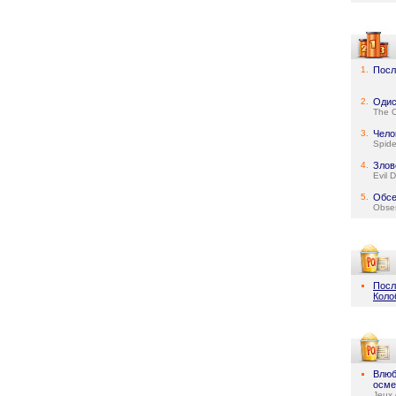
1.
Посл
2.
Одис
The 
3.
Чело
Spid
4.
Злов
Evil 
5.
Обсе
Obse
Посл
Коло
Влюб
осме
Jeux 