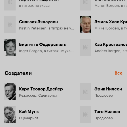
в титрах не указан
Сильвия Экхаусен
Эмиль Хасс Кр
Kirstin Petersen, в титрах не указана
Биргитте Федерспиль
Кай Кристианс
Inger Borgen, в титрах не указана
Создатели
Все
Карл Теодор Дрейер
Эрик Нилсен
Режиссёр, Сценарист
Продюсер
Кай Мунк
Таге Нилсен
Сценарист
Продюсер