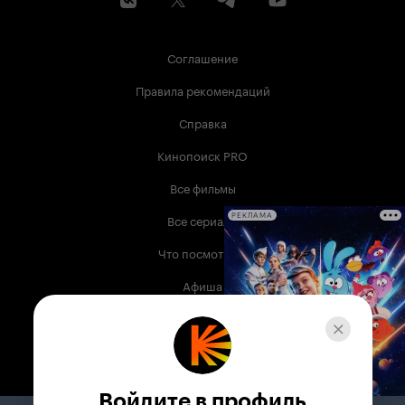
Соглашение
Правила рекомендаций
Справка
Кинопоиск PRO
Все фильмы
Все сериалы
РЕКЛАМА
Что посмотреть
Афиша
Музыка
Телепрограмма
Книги
Войдите в профиль