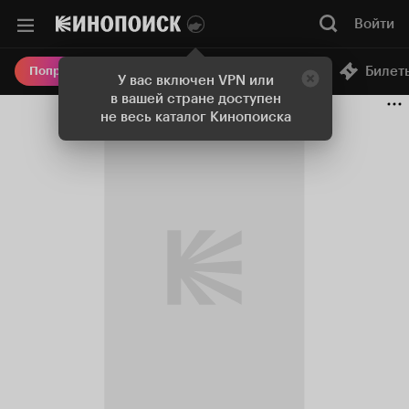
Войти
Онлайн-кинотеатр
Билет
Попробовать Плюс
У вас включен VPN или
в вашей стране доступен
не весь каталог Кинопоиска