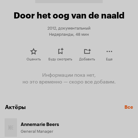
Door het oog van de naald
2012, документальный
Нидерланды, 48 мин
Оценить
Буду смотреть
Добавить
Еще
Информации пока нет,
но это временно — скоро все добавим.
Актёры
Все
Annemarie Beers
General Manager