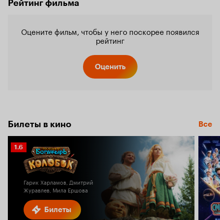
Рейтинг фильма
Оцените фильм, чтобы у него поскорее появился
рейтинг
Оценить
Билеты в кино
Все
Рейтинг
1.6
Кинопоиска
1.6
Гарик Харламов, Дмитрий
Журавлев, Мила Ершова
Билеты