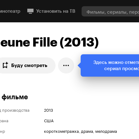
инотеатр
Установить на ТВ
Jeune Fille (2013)
Здесь можно отмет
Буду смотреть
сериал просм
 фильме
д производства
2013
рана
США
нр
короткометражка
,
драма
,
мелодрама