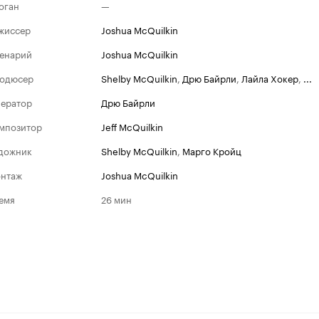
оган
—
жиссер
Joshua McQuilkin
енарий
Joshua McQuilkin
одюсер
Shelby McQuilkin
,
Дрю Байрли
,
Лайла Хокер
,
...
ератор
Дрю Байрли
мпозитор
Jeff McQuilkin
дожник
Shelby McQuilkin
,
Марго Кройц
нтаж
Joshua McQuilkin
емя
26 мин