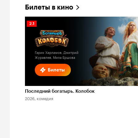
Билеты в кино
Рейтинг
2.1
Кинопоиска
2.1
Гарик Харламов, Дмитрий
Журавлев, Мила Ершова
Билеты
Последний богатырь. Колобок
2026, комедия