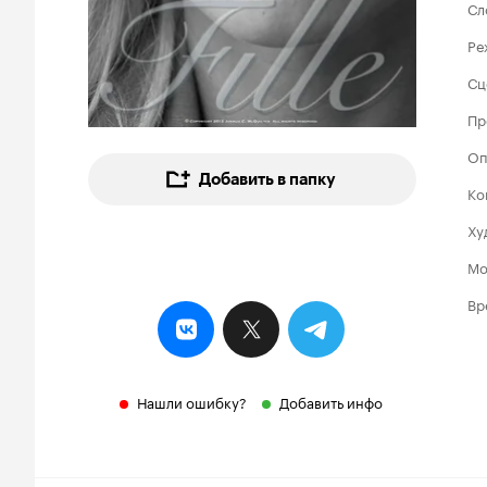
Сл
Ре
Сц
Пр
Оп
Добавить в папку
Ко
Ху
Мо
Вр
Нашли ошибку?
Добавить инфо