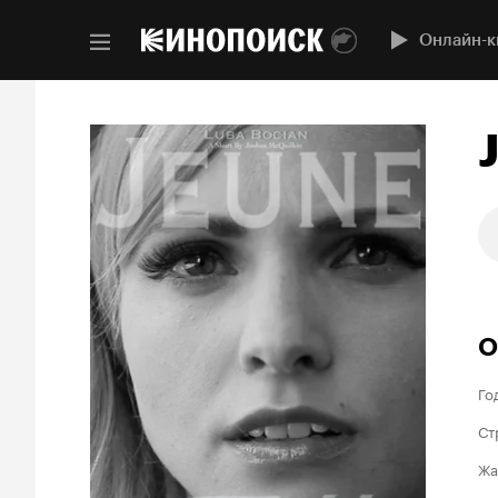
Онлайн-к
О
Го
Ст
Жа