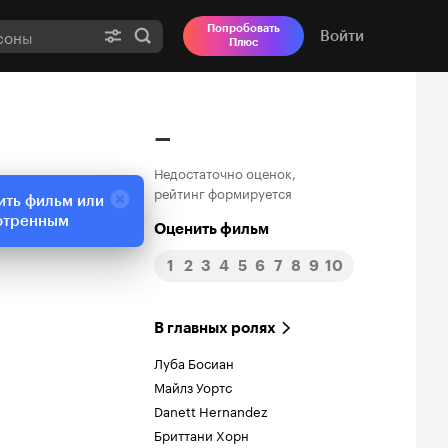
Попробовать
Войти
Плюс
–
Недостаточно оценок,
рейтинг формируется
ить фильм или
отренным
Оценить фильм
1
2
3
4
5
6
7
8
9
10
В главных ролях
Луба Босиан
Майлз Уортс
Danett Hernandez
Бриттани Хорн