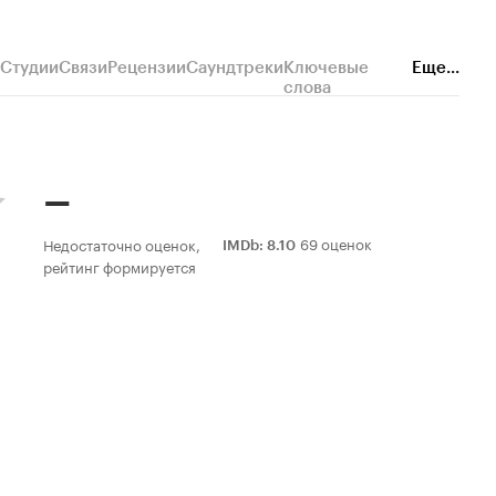
Студии
Связи
Рецензии
Саундтреки
Ключевые
Еще...
слова
–
69 оценок
Недостаточно оценок,
IMDb
:
8.10
рейтинг формируется