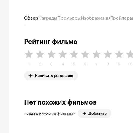
Обзор
Награды
Премьеры
Изображения
Трейлеры
Рейтинг фильма
1
2
3
4
5
6
7
8
9
10
Написать рецензию
Нет похожих фильмов
Знаете похожие фильмы?
Добавить