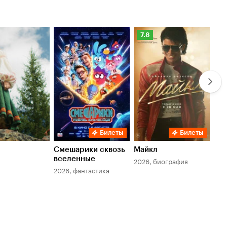
Рейтинг
Ре
7.8
6.
Кинопоиска
Ки
7.8
6.
Билеты
Билеты
Смешарики сквозь
Майкл
Зл
вселенные
мер
2026, биография
2026, фантастика
202