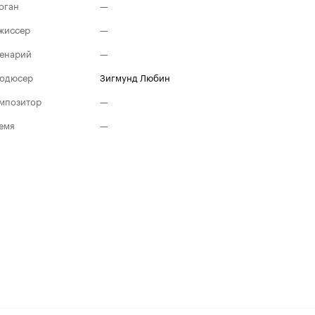
оган
—
жиссер
—
енарий
—
одюсер
Зигмунд Любин
мпозитор
—
емя
—