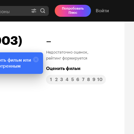
Попробовать
Войти
Плюс
903)
–
Недостаточно оценок,
рейтинг формируется
ить фильм или
отренным
Оценить фильм
1
2
3
4
5
6
7
8
9
10