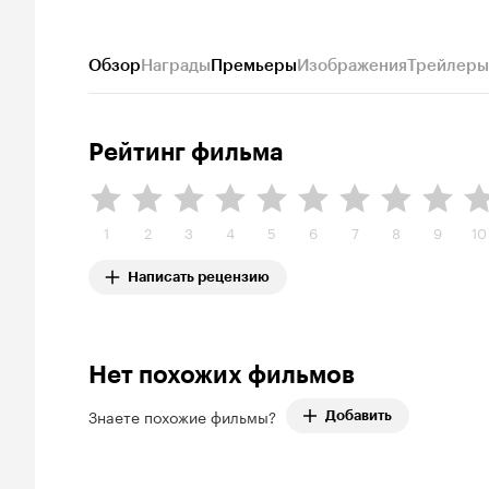
Обзор
Награды
Премьеры
Изображения
Трейлеры
Рейтинг фильма
1
2
3
4
5
6
7
8
9
10
Написать рецензию
Нет похожих фильмов
Знаете похожие фильмы?
Добавить