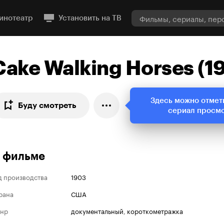
инотеатр
Установить на ТВ
Cake Walking Horses (1
Здесь можно отмет
Буду смотреть
сериал просм
 фильме
д производства
1903
рана
США
нр
документальный
,
короткометражка