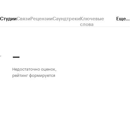
Студии
Связи
Рецензии
Саундтреки
Ключевые
Еще...
слова
–
Недостаточно оценок,
рейтинг формируется