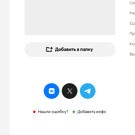
Сл
Ре
Сц
Пр
Ко
Добавить в папку
Вр
Нашли ошибку?
Добавить инфо