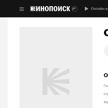
Онлайн-к
О
Го
Ст
Жа