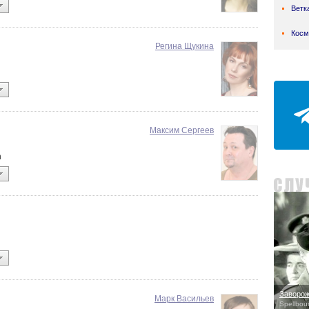
Ветк
Косм
Регина Щукина
Максим Сергеев
n
Заворо
Марк Васильев
Spellbou