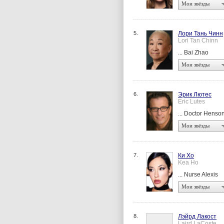
Мои звёзды
5.
Лори Тань Чинн
Lori Tan Chinn
... Bai Zhao
Мои звёзды
6.
Эрик Лютес
Eric Lutes
... Doctor Henso
Мои звёзды
7.
Ки Хо
Kea Ho
... Nurse Alexis
Мои звёзды
8.
Лэйрд Лакост
Laird LaCoste