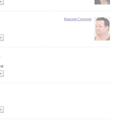
Максим Сергеев
r
est