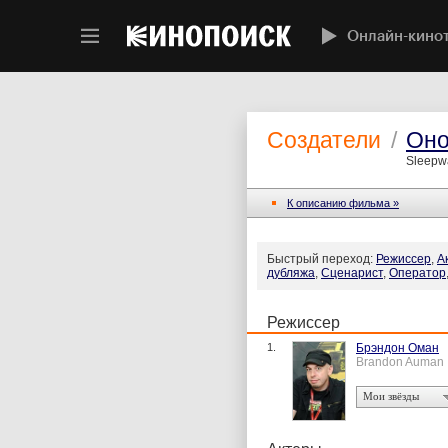
Онлайн-кино
Создатели
/
Оно
Sleepwa
К описанию фильма »
Быстрый переход:
Режиссер
,
А
дубляжа
,
Сценарист
,
Оператор
Режиссер
1.
Брэндон Оман
Brandon Auman
Мои звёзды