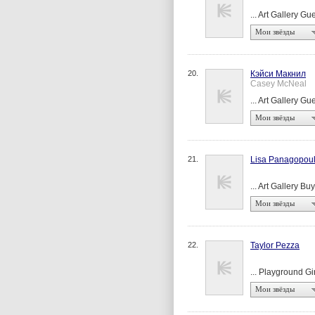
... Art Gallery Gu
Мои звёзды
20.
Кэйси Макнил
Casey McNeal
... Art Gallery Gu
Мои звёзды
21.
Lisa Panagopou
... Art Gallery Bu
Мои звёзды
22.
Taylor Pezza
... Playground Gir
Мои звёзды