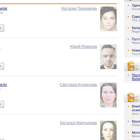
Удач
ьери
Наталья Терешкова
Good 
re
Одис
The 
Ката
Rage 
Пус
Hwan
н
Юрий Романов
Нови
The 
Посл
Коло
жело
Светлана Кузнецова
o
Влюб
осме
Jeux 
Круш
Наталья Мартынова
Deep
Мото
Motor