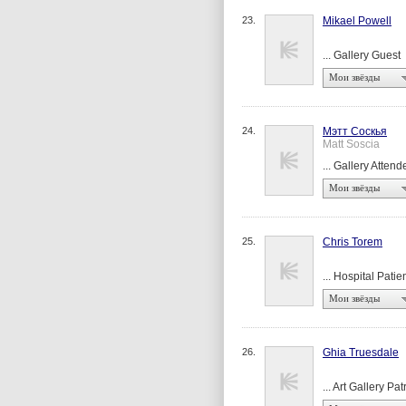
23.
Mikael Powell
... Gallery Guest
Мои звёзды
24.
Мэтт Соскья
Matt Soscia
... Gallery Attend
Мои звёзды
25.
Chris Torem
... Hospital Patie
Мои звёзды
26.
Ghia Truesdale
... Art Gallery Pa