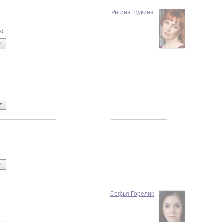
Регина Щукина
rd
Софья Горелик