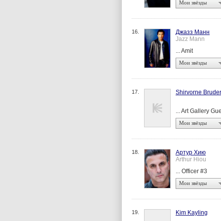
Мои звёзды
16.
Джазз Манн
Jazz Mann
... Amit
Мои звёзды
17.
Shirvorne Brude
... Art Gallery Gu
Мои звёзды
18.
Артур Хию
Arthur Hiou
... Officer #3
Мои звёзды
19.
Kim Kayling