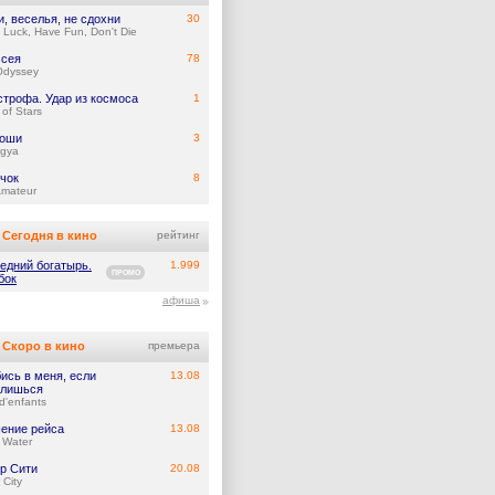
и, веселья, не сдохни
30
Luck, Have Fun, Don't Die
сея
78
Odyssey
строфа. Удар из космоса
1
of Stars
тоши
3
gya
чок
8
Amateur
Сегодня в кино
рейтинг
едний богатырь.
1.999
ПРОМО
бок
афиша
Скоро в кино
премьера
ись в меня, если
13.08
лишься
d'enfants
ение рейса
13.08
 Water
р Сити
20.08
 City