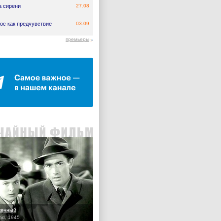
а сирени
27.08
ос как предчувствие
03.09
премьеры
женный
nd, 1945