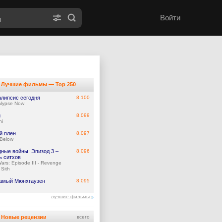
Войти
Лучшие фильмы — Top 250
алипсис сегодня
8.100
lypse Now
и
8.099
hi
й плен
8.097
 Below
дные войны: Эпизод 3 –
8.096
ь ситхов
Wars: Episode III - Revenge
 Sith
самый Мюнхгаузен
8.095
лучшие фильмы
Новые рецензии
всего