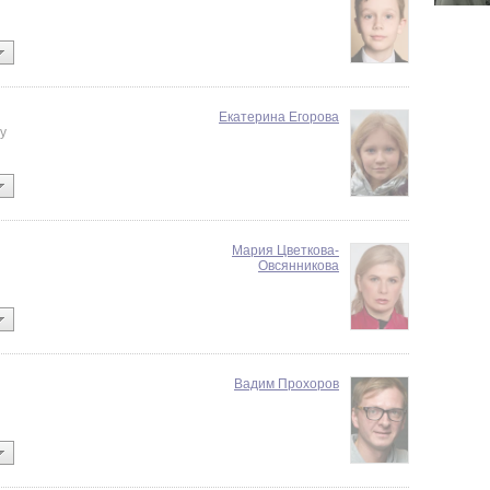
Екатерина Егорова
y
Мария Цветкова-
Овсянникова
Вадим Прохоров