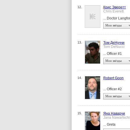
12.
Крис Эверетт
Chris Everett
... Doctor Langfo
Мои звёзды
13.
Том ДеНуччи
Tom DeNucci
... Officer #1
Мои звёзды
14.
Robert Goon
... Officer #2
Мои звёзды
15.
Яна Наварчи
Jana Nawartschi
... Greta