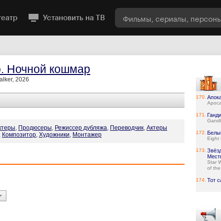
театр
Установить на ТВ
. Ночной кошмар
lker, 2026
170.
Апок
Apoca
171.
Ганд
Gand
ктеры
,
Продюсеры
,
Режиссер дубляжа
,
Переводчик
,
Актеры
172.
Белы
,
Композитор
,
Художники
,
Монтажер
Eight
173.
Звёз
Мест
Star 
of the
174.
Тот 