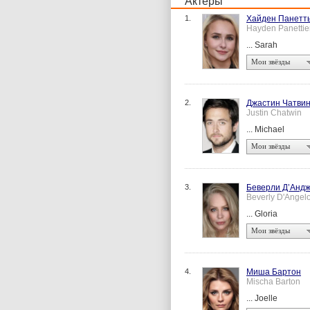
Актеры
1.
Хайден Панетт
Hayden Panettie
... Sarah
Мои звёзды
2.
Джастин Чатви
Justin Chatwin
... Michael
Мои звёзды
3.
Беверли Д’Анд
Beverly D'Angel
... Gloria
Мои звёзды
4.
Миша Бартон
Mischa Barton
... Joelle