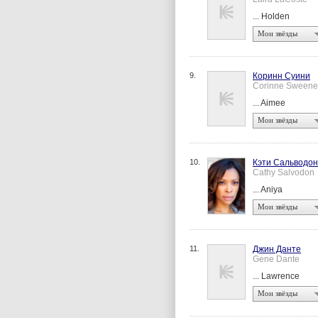
... Holden
Мои звёзды
9.
Коринн Суини
Corinne Sweene
... Aimee
Мои звёзды
10.
Кэти Сальводон
Cathy Salvodon
... Aniya
Мои звёзды
11.
Джин Данте
Gene Dante
... Lawrence
Мои звёзды