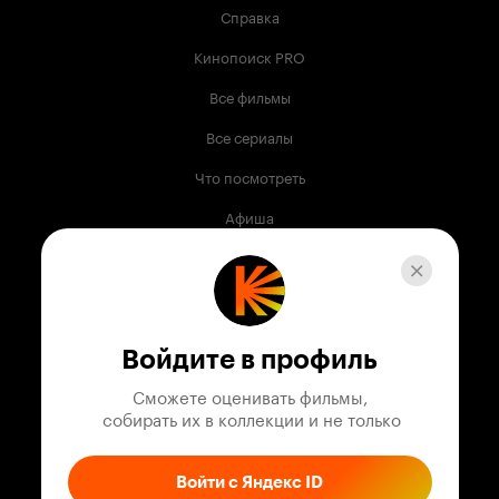
Справка
Кинопоиск PRO
Все фильмы
Все сериалы
Что посмотреть
Афиша
Музыка
Телепрограмма
Книги
Войдите в профиль
Служба поддержки
Сможете оценивать фильмы,

 собирать их в коллекции и не только
© 2003 —
2026
,
Кинопоиск
18
+
Проект компании
Войти с Яндекс ID