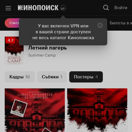
Войти
Онлайн-кинотеатр
Билеты в 
Смотреть кино
У вас включен VPN или
в вашей стране доступен
не весь каталог Кинопоиска
Рейтинг
4.7
Кинопоиска
Летний лагерь
4.7
Summer Camp
Кадры
16
Съёмки
1
Постеры
4