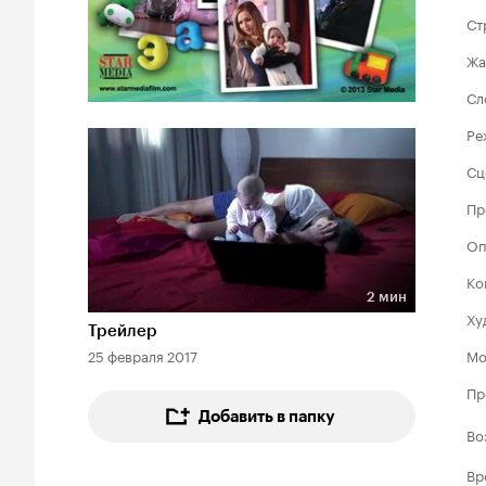
Ст
Жа
Сл
Ре
Сц
Пр
Оп
Ко
2 мин
Длительность 2 мин
Ху
Трейлер
25 февраля 2017
Мо
Пр
Добавить в папку
Во
Вр