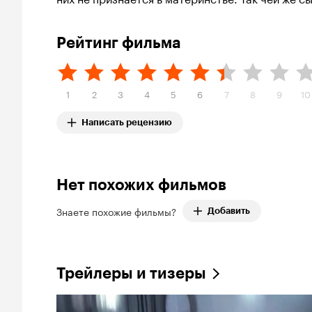
Рейтинг фильма
1
2
3
4
5
6
7
8
9
10
Написать рецензию
Нет похожих фильмов
Знаете похожие фильмы?
Добавить
Трейлеры и тизеры