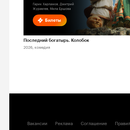
Гарик Харламов, Дмитрий
Журавлев, Мила Ершова
Билеты
Последний богатырь. Колобок
2026, комедия
Вакансии
Реклама
Соглашение
Правил