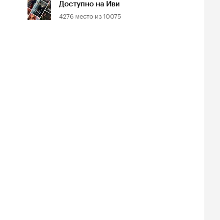
Доступно на Иви
4276
место из
10075