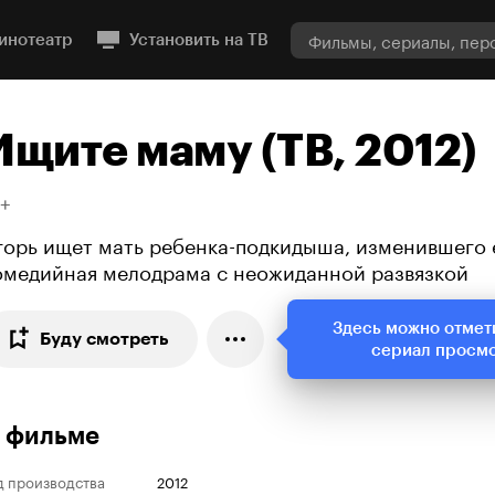
инотеатр
Установить на ТВ
Ищите маму (ТВ, 2012)
8+
горь ищет мать ребенка-подкидыша, изменившего 
омедийная мелодрама с неожиданной развязкой
Здесь можно отмет
Буду смотреть
сериал просм
 фильме
д производства
2012