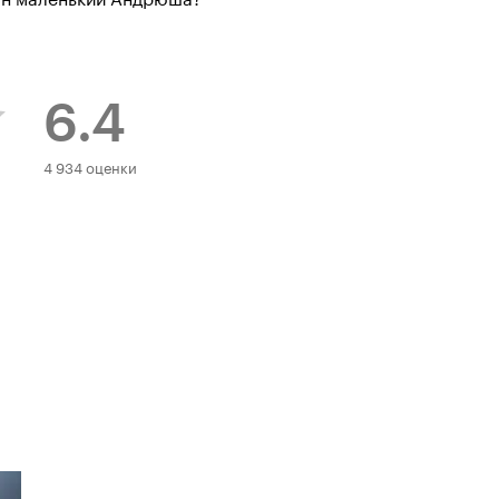
6.4
Рейтинг
4 934 оценки
Кинопоиска
6.4