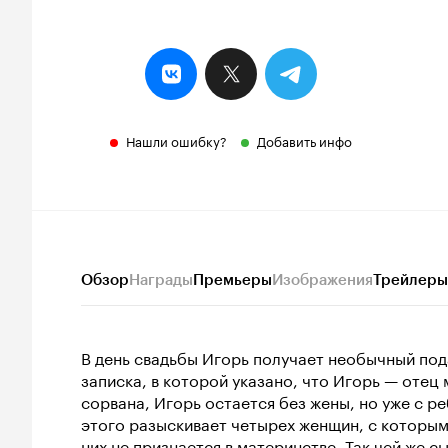
Нашли ошибку?
Добавить инфо
Обзор
Награды
Премьеры
Изображения
Трейлеры
В день свадьбы Игорь получает необычный под
записка, в которой указано, что Игорь — отец
сорвана, Игорь остается без жены, но уже с р
этого разыскивает четырех женщин, с которым
них не признается в материнстве. Так чей же 