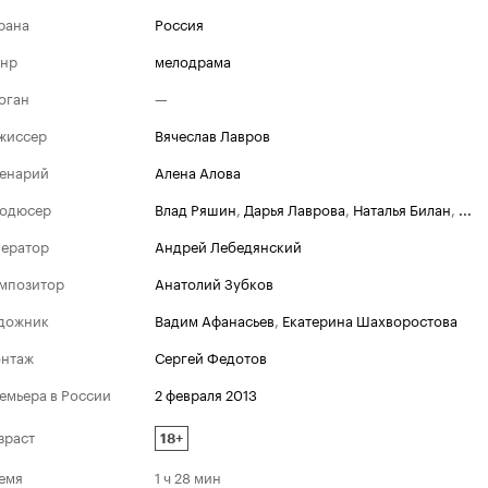
рана
Россия
нр
мелодрама
оган
—
жиссер
Вячеслав Лавров
енарий
Алена Алова
одюсер
Влад Ряшин
,
Дарья Лаврова
,
Наталья Билан
,
...
ератор
Андрей Лебедянский
мпозитор
Анатолий Зубков
дожник
Вадим Афанасьев
,
Екатерина Шахворостова
нтаж
Сергей Федотов
емьера в России
2 февраля 2013
зраст
18+
емя
1 ч 28 мин