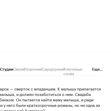
Студии
Связи
Рецензии
Саундтреки
Ключевые
Еще...
слова
арок — сверток с младенцем. К малышу прилагается
 малыша, и должен позаботиться о нем. Свадьба
ебенком. Он пытается найти маму малыша, и ради
и у него были краткосрочные романы, но ни одна из
сын маленький Андрюша?