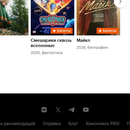
Билеты
Билеты
Смешарики сквозь
Майкл
Зл
вселенные
мер
2026, биография
2026, фантастика
202
а рекомендаций
Справка
Блог
Кинопоиск PRO
П