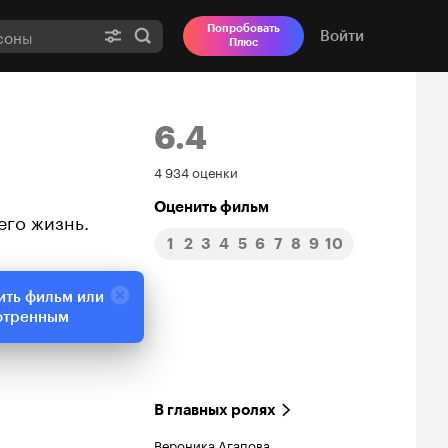
Попробовать
Войти
Плюс
6.4
Рейтинг
4 934 оценки
Кинопоиска
Оценить фильм
его жизнь.
1
2
3
4
5
6
7
8
9
10
6.4
ить фильм или
отренным
В главных ролях
Вероника Агапова