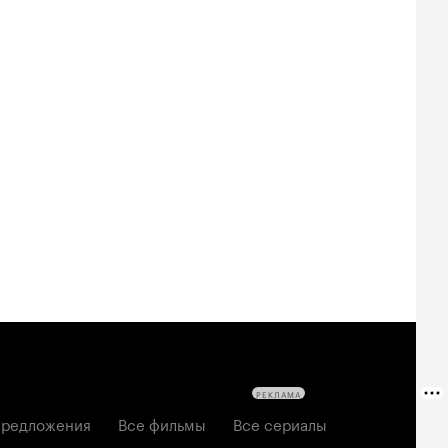
Билеты
Билеты
Билеты
овещие
На деревню
Старый орёл
твецы: Пекло
дедушке 2
2026, семейный
6, ужасы
2026, комедия
РЕКЛАМА
редложения
Все фильмы
Все сериалы