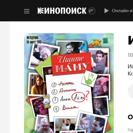
Онлайн-к
1
И
К
О
Го