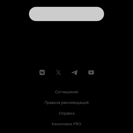
Соглашение
Правила рекомендаций
Справка
Кинопоиск PRO