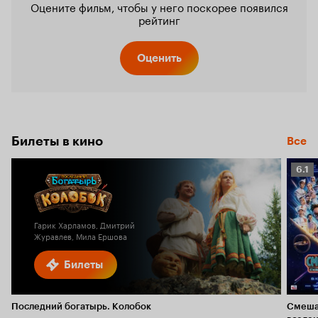
Оцените фильм, чтобы у него поскорее появился
рейтинг
Оценить
Билеты в кино
Все
Рейт
6.1
Кино
6.1
Гарик Харламов, Дмитрий
Журавлев, Мила Ершова
Билеты
Последний богатырь. Колобок
Смеша