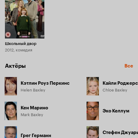
Школьный двор
2012, комедия
Актёры
Все
Кэтлин Роуз Перкинс
Кайли Роджерс
Helen Baxley
Chloe Baxley
Кен Марино
Эко Келлум
Mark Baxley
Стефен Джуар
Грег Германн