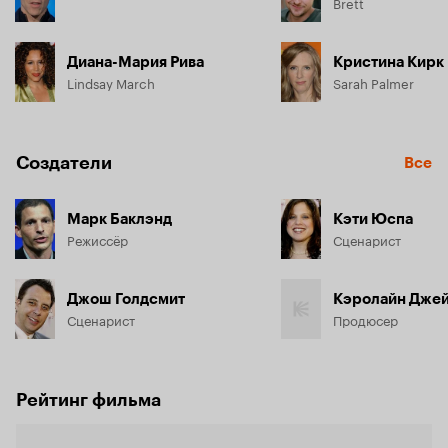
Brett
Диана-Мария Рива
Кристина Кирк
Lindsay March
Sarah Palmer
Создатели
Все
Марк Баклэнд
Кэти Юспа
Режиссёр
Сценарист
Джош Голдсмит
Кэролайн Дже
Сценарист
Продюсер
Рейтинг фильма