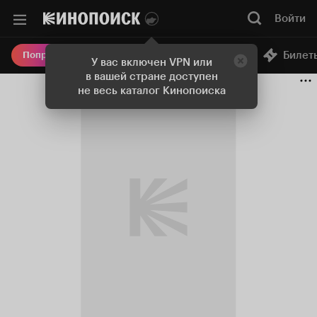
Войти
Онлайн-кинотеатр
Билет
Попробовать Плюс
У вас включен VPN или
в вашей стране доступен
не весь каталог Кинопоиска