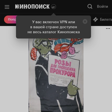
Войти
Онлайн-кинотеатр
Билет
Попробовать Плюс
У вас включен VPN или
в вашей стране доступен
не весь каталог Кинопоиска