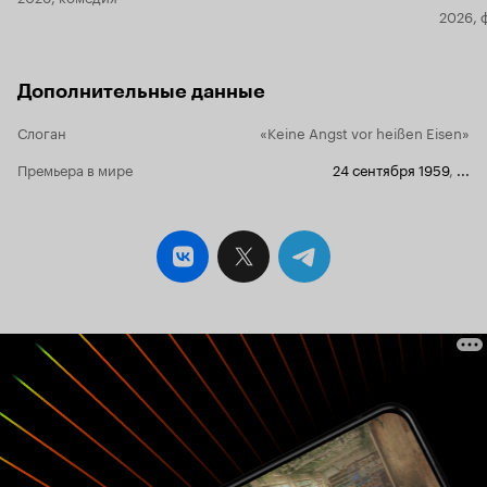
2026, 
Дополнительные данные
Слоган
«Keine Angst vor heißen Eisen»
Премьера в мире
24 сентября 1959
,
...