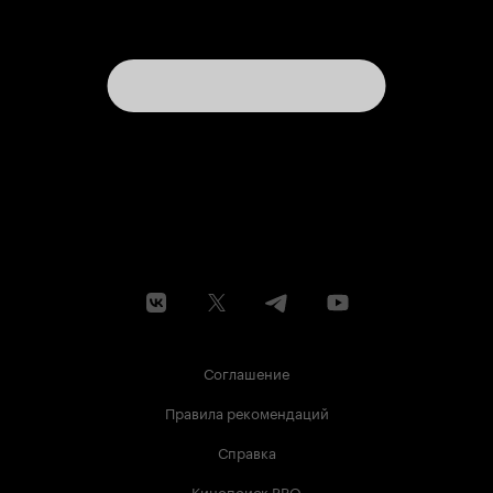
Соглашение
Правила рекомендаций
Справка
Кинопоиск PRO