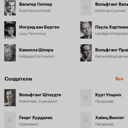
Вальтер Гиллер
Вольфганг Вал
Rudi Kleinschmidt
Defense Counsel
Ингрид ван Берген
Пауль Хартман
Lissy Flemming
Камилла Шпира
Вольфганг Пра
Hildegard Schramm
Generalstaatsanwa
Создатели
Все
Вольфганг Штаудте
Курт Ульрих
Режиссёр, Сценарист
Продюсер
Георг Хурдалек
Хайнц Виллег
Сценарист
Продюсер