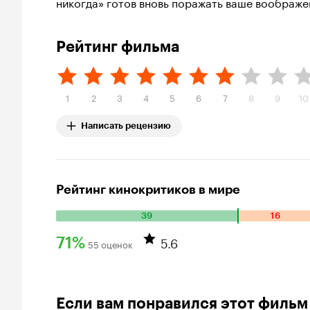
никогда» готов вновь поражать ваше воображе
Рейтинг фильма
1
2
3
4
5
6
7
8
9
10
Написать рецензию
Рейтинг кинокритиков в мире
39
16
Количество положительных оценок: 39. Количество отрица
5.6
71%
55 оценок
Рейтинг Кинопоиска 71%
Если вам понравился этот фильм