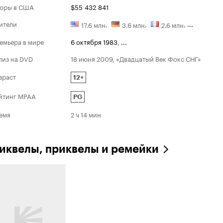
второго п
оры в США
$55 432 841
ители
,
,
,
...
17.6 млн
3.6 млн
2.6 млн
емьера в мире
6 октября 1983
,
...
лиз на DVD
18 июня 2009, «Двадцатый Век Фокс СНГ»
зраст
12+
йтинг MPAA
PG
емя
2 ч 14 мин
иквелы, приквелы и ремейки