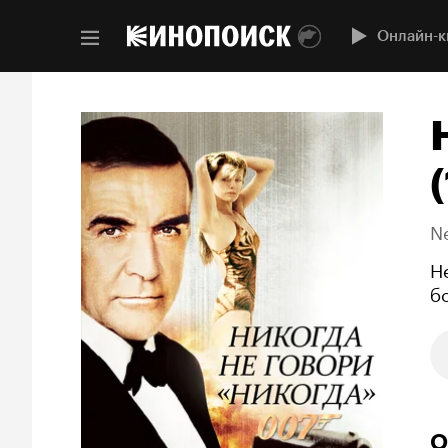
Онлайн-к
N
Н
б
О