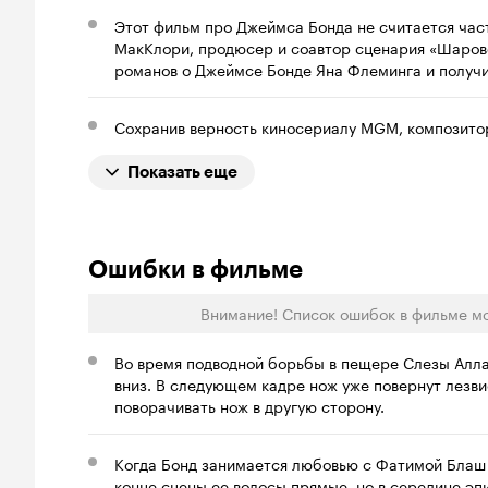
Этот фильм про Джеймса Бонда не считается час
МакКлори, продюсер и соавтор сценария «Шарово
романов о Джеймсе Бонде Яна Флеминга и получи
Сохранив верность киносериалу MGM, композитор
Показать еще
Ошибки в фильме
Внимание! Список ошибок в фильме м
Во время подводной борьбы в пещере Слезы Алла
вниз. В следующем кадре нож уже повернут лезвие
поворачивать нож в другую сторону.
Когда Бонд занимается любовью с Фатимой Блаш н
конце сцены ее волосы прямые, но в середине эп