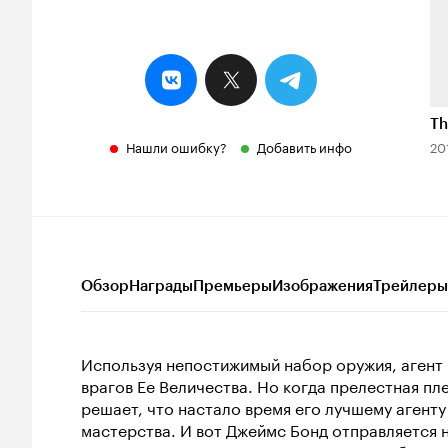
Th
Нашли ошибку?
Добавить инфо
20
Обзор
Награды
Премьеры
Изображения
Трейлеры
Используя непостижимый набор оружия, агент
врагов Ее Величества. Но когда прелестная пл
решает, что настало время его лучшему агент
мастерства. И вот Джеймс Бонд отправляется н