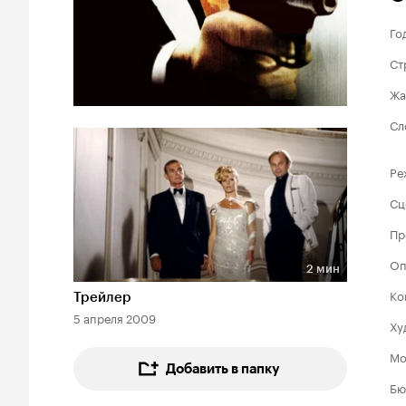
Го
Ст
Жа
Сл
Ре
Сц
Пр
Оп
2 мин
Длительность 2 мин
Ко
Трейлер
5 апреля 2009
Ху
Мо
Добавить в папку
Бю