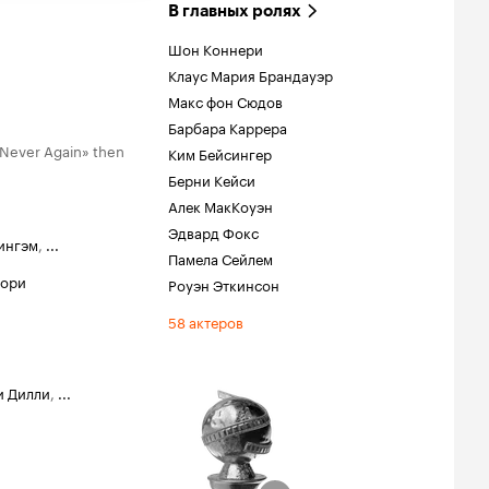
В главных ролях
Шон Коннери
Клаус Мария Брандауэр
Макс фон Сюдов
Барбара Каррера
 Never Again» then
Ким Бейсингер
Берни Кейси
Алек МакКоуэн
Эдвард Фокс
ингэм
,
...
Памела Сейлем
лори
Роуэн Эткинсон
58 актеров
и Дилли
,
...
обус
ции
нская роль