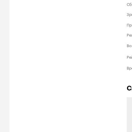
Сб
Зр
Пр
Ре
Во
Ре
Вр
С