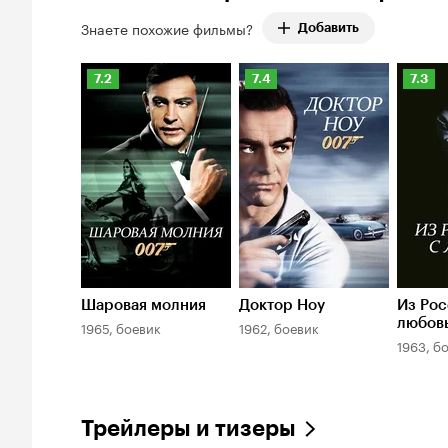
Знаете похожие фильмы?
Добавить
Рейтинг
Рейтинг
Рейти
7.2
7.4
7.3
Кинопоиска
Кинопоиска
Киноп
7.2
7.4
7.3
Шаровая молния
Доктор Ноу
Из Рос
любов
1965, боевик
1962, боевик
1963, б
Трейлеры и тизеры