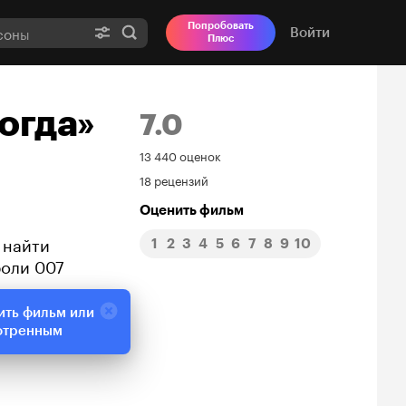
Попробовать
Войти
Плюс
огда»
7.0
Рейтинг
13 440 оценок
18 рецензий
Кинопоиска
Оценить фильм
7.0
 найти
1
2
3
4
5
6
7
8
9
10
роли 007
ить фильм или
отренным