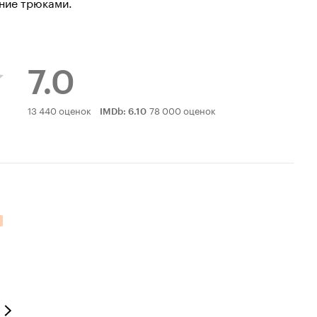
ние трюками.
7.0
Рейтинг
13 440 оценок
78 000 оценок
IMDb
:
6.10
Кинопоиска
7.0
тельных оценок: 16.