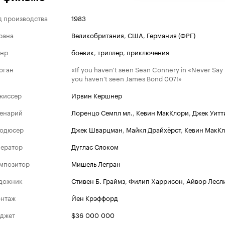
д производства
1983
рана
Великобритания
,
США
,
Германия (ФРГ)
нр
боевик
,
триллер
,
приключения
оган
«If you haven't seen Sean Connery in «Never Say
you haven't seen James Bond 007!»
жиссер
Ирвин Кершнер
енарий
Лоренцо Семпл мл.
,
Кевин МакКлори
,
Джек Уитт
одюсер
Джек Шварцман
,
Майкл Драйхёрст
,
Кевин МакК
ератор
Дуглас Слоком
мпозитор
Мишель Легран
дожник
Стивен Б. Граймз
,
Филип Харрисон
,
Айвор Лесл
Золотой гл
нтаж
Йен Крэффорд
Номина
1984
джет
$36 000 000
Лучшая же