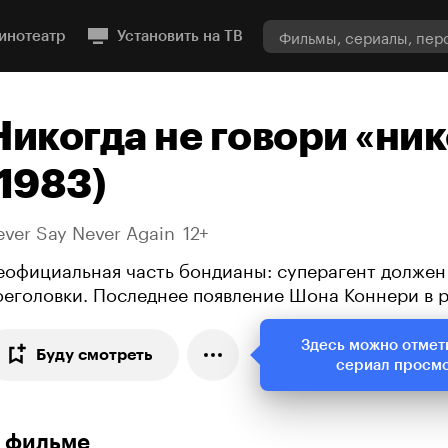
инотеатр
Установить на ТВ
Никогда не говори «ник
(1983)
ever Say Never Again
12+
еофициальная часть бондианы: суперагент должен
оеголовки. Последнее появление Шона Коннери в 
Здесь можно отмет
Буду смотреть
сериал просм
 фильме