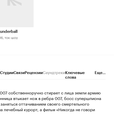
underball
16, ток-шоу
Студии
Связи
Рецензии
Саундтреки
Ключевые
Еще...
слова
 007 собственноручно стирает с лица земли армию
енница втыкает нож в ребра 007, босс супершпиона
у заняться оттачиванием своего смертельного
а лечебный курорт, а фильм «Никогда не говори