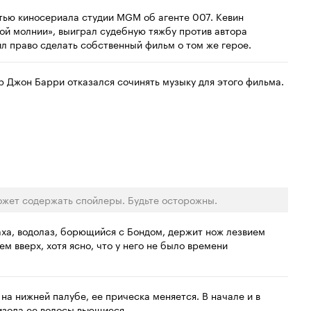
тью киносериала студии MGM об агенте 007. Кевин
й молнии», выиграл судебную тяжбу против автора
л право сделать собственный фильм о том же герое.
 Джон Барри отказался сочинять музыку для этого фильма.
ожет содержать спойлеры. Будьте осторожны.
ха, водолаз, борющийся с Бондом, держит нож лезвием
м вверх, хотя ясно, что у него не было времени
а нижней палубе, ее прическа меняется. В начале и в
изода ее волосы вьющиеся.