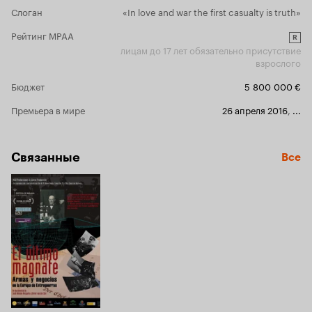
цензуру, где
её бдят. Я
Слоган
«In love and war the first casualty is truth»
злобные русские
слишком часто упоминаю
? Ну так
злых руских
Рейтинг MPAA
половина фильма посвящена тому, как злобный
R
лицам до 17 лет обязательно присутствие
советский чекист ищет кого бы посадить во
взрослого
славу... чего-то там. Хотя... Чего ожидать от
истории основанной на бомбёжке города, о
Бюджет
5 800 000 €
которой сообщил журналист Стир, сразу
добавивший в неё лживых элементов. Не
Премьера в мире
26 апреля 2016
,
...
правду ведь, правда?
Связанные
Все