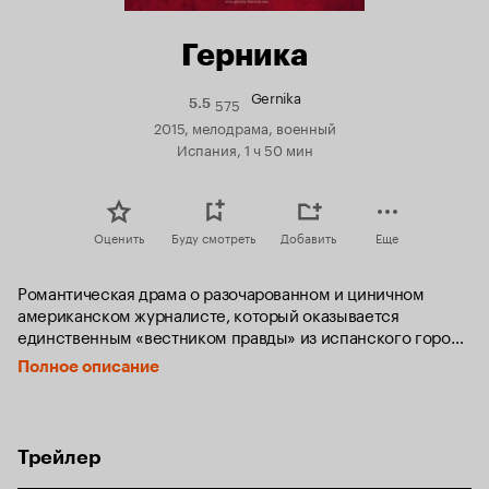
Герника
Gernika
575
Рейтинг
5.5
Кинопоиска
2015, мелодрама, военный
5.5
Испания, 1 ч 50 мин
Оценить
Буду смотреть
Добавить
Еще
Романтическая драма о разочарованном и циничном 
американском журналисте, который оказывается 
единственным «вестником правды» из испанского города 
Герника, где зверствует гражданская война. В его работу и 
Полное описание
дальнейшую судьбу вмешивается местная республиканка 
Тереза, ответственная за цензуру исходящих новостей...
Трейлер