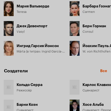
Мария Вальверде
Барбара Гоэнаг
Teresa
Carmen
Джек Девенпорт
Берн Горман
Vasyl
Consul
Ингрид Гарсия Йонсон
Йоахим Пауль 
Márta (в титрах: Ingrid García-Jonsson)
Создатели
Все
Кольдо Серра
Карлос Клавих
Режиссёр
Сценарист
Барни Коэн
Хосе Альба
Сценарист
Сценарист, Прод