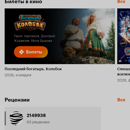
Билеты в кино
Все
Гарик Харламов, Дмитрий
Журавлев, Мила Ершова
Билеты
Последний богатырь. Колобок
Смеша
2026, комедия
вселе
2026, 
Рецензии
Все
2149938
63 рецензии