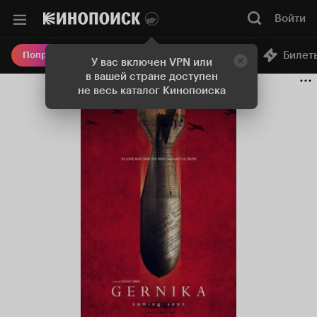
Войти
Онлайн-кинотеатр
Билет
Попробовать Плюс
У вас включен VPN или
в вашей стране доступен
не весь каталог Кинопоиска