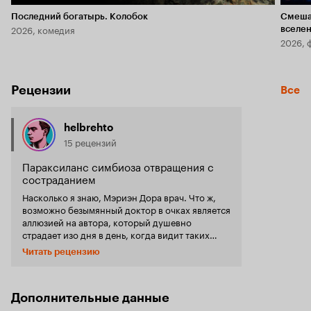
Последний богатырь. Колобок
Смеша
2026, комедия
вселе
2026, 
Рецензии
Все
helbrehto
15 рецензий
Параксиланс симбиоза отвращения с
состраданием
Насколько я знаю, Мэриэн Дора врач. Что ж,
возможно безымянный доктор в очках является
аллюзией на автора, который душевно
страдает изо дня в день, когда видит таких
больных, и потому данный фильм -
Читать рецензию
профессиональная деформация, что нарочито
вылезает, как гной из бедного главного героя.
В отличие от 'Меланхолии ангелов' данного
режиссера, этот фильм имеет гораздо большую
Дополнительные данные
ценность, потому как без пафоса хранит в себе