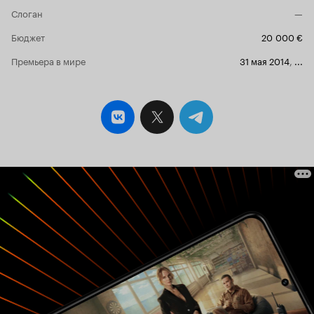
множество слоев, из числа которых, на
Слоган
—
удивление, метафизический. Страдания тела и
разума, покаяние, самобичевание,
Бюджет
20 000 €
способность любить умирающего и сама вера.
Премьера в мире
31 мая 2014
,
...
Натуралистичность показанного не преследует
цель в первую очередь шокировать, а пытается
вызвать сострадание у зрителя наравне с
шоком, в отличие от большинства фильмов
подобного жанра, что тоже плюс, придающий
картине смысл. Среди минусов, такой аспект,
как многослойность фильма нивелирует
ужасную операторскую работу, которая во
всех его творениях, к сожалению, на одну
манеру. Считаю, что именно этот фильм
является визитной карточкой Мэриэн Дора,
как режиссера из мира андерграунда, и
именно этот стоит посмотреть жаждущему,
вместо самой известной его работы. Без
оценки.