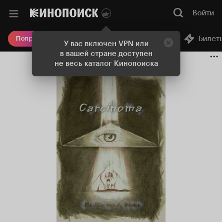
Войти
Онлайн-кинотеатр
Билет
Попробовать Плюс
У вас включен VPN или
в вашей стране доступен
не весь каталог Кинопоиска