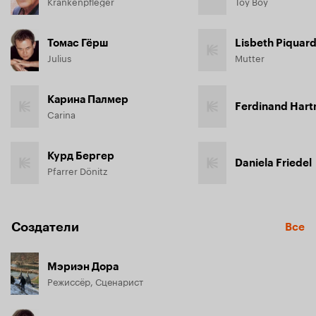
Krankenpfleger
Toy Boy
Томас Гёрш
Lisbeth Piquard
Julius
Mutter
Карина Палмер
Ferdinand Har
Carina
Курд Бергер
Daniela Friedel
Pfarrer Dönitz
Создатели
Все
Мэриэн Дора
Режиссёр, Сценарист