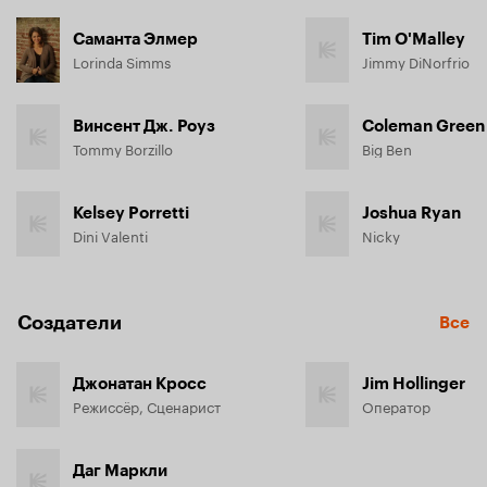
Саманта Элмер
Tim O'Malley
Lorinda Simms
Jimmy DiNorfrio
Винсент Дж. Роуз
Coleman Green
Tommy Borzillo
Big Ben
Kelsey Porretti
Joshua Ryan
Dini Valenti
Nicky
Создатели
Все
Джонатан Кросс
Jim Hollinger
Режиссёр, Сценарист
Оператор
Даг Маркли