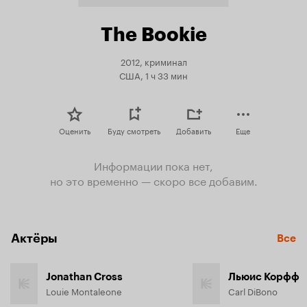
The Bookie
2012, криминал
США, 1 ч 33 мин
Оценить
Буду смотреть
Добавить
Еще
Информации пока нет,
но это временно — скоро все добавим.
Актёры
Все
Jonathan Cross
Льюис Корфф
Louie Montaleone
Carl DiBono