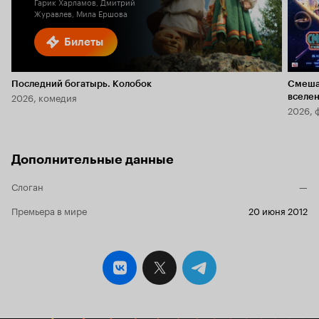
Гарик Харламов, Дмитрий
Журавлев, Мила Ершова
Билеты
Последний богатырь. Колобок
Смеша
2026, комедия
вселе
2026, 
Дополнительные данные
Слоган
—
Премьера в мире
20 июня 2012