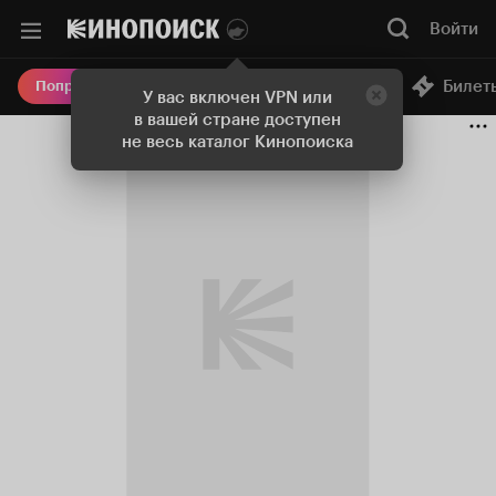
Войти
Онлайн-кинотеатр
Билет
Попробовать Плюс
У вас включен VPN или
в вашей стране доступен
не весь каталог Кинопоиска