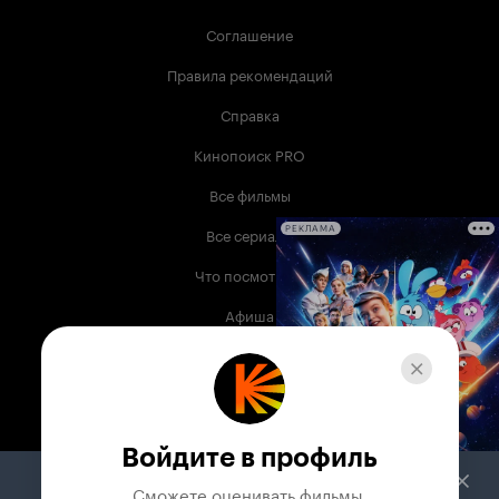
Соглашение
Правила рекомендаций
Справка
Кинопоиск PRO
Все фильмы
Все сериалы
РЕКЛАМА
Что посмотреть
Афиша
Музыка
Телепрограмма
Книги
Войдите в профиль
Служба поддержки
Сможете оценивать фильмы,
